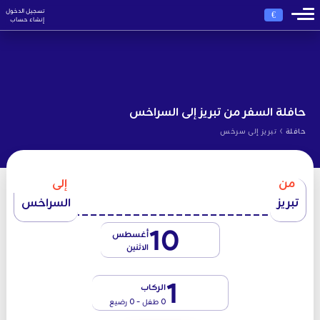
تسجيل الدخول
€
إنشاء حساب
حافلة السفر من تبريز إلى السراخس
›
حافلة
تبريز إلى سرخس
من
إلى
تبريز
السراخس
10
أغسطس
الاثنين
1
الركاب
0 طفل - 0 رضيع