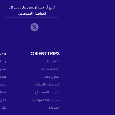
تابع أورينت تريبس على وسائل
التواصل الاجتماعي
ORIENTTRIPS
الحج
اتصل بنا
رحلة
معلومات عنا
فندق
تعاون معنا
المط
الشروط والأحكام
حافل
سياسة الاسترجاع
قطار
سياسة الخصوصية
تجرب
المدونة
عبّار