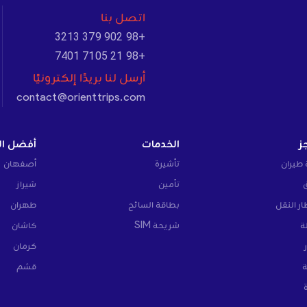
اتصل بنا
+98 902 379 3213
+98 21 7105 7401
أرسل لنا بريدًا إلكترونيًا
contact@orienttrips.com
ز
الخدمات
أفضل ال
 طيران
تأشيرة
أصفهان
تأمين
شيراز
ار النقل
بطاقة السائح
طهران
ة
شريحة SIM
كاشان
كرمان
ة
قشم
ة