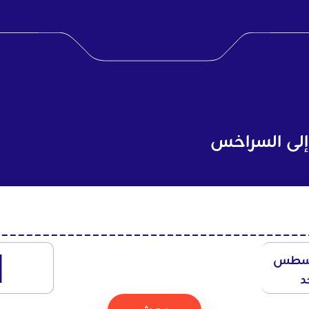
إلى السراخس
1
سطس
د
بحث