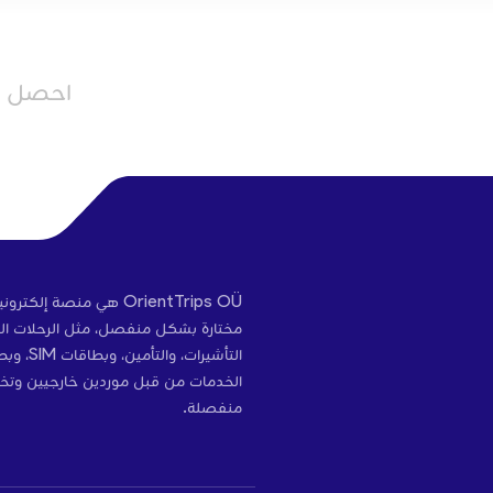
احصل عل
OrientTrips OÜ هي منص
مختارة بشكل منفصل، مثل الرحلات الج
التأشير
الخدمات من قبل موردين خارجيين وتخ
منفصلة.