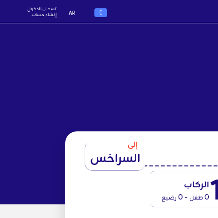
تسجيل الدخول
€
AR
إنشاء حساب
إلى
السراخس
الركاب
0 طفل - 0 رضيع