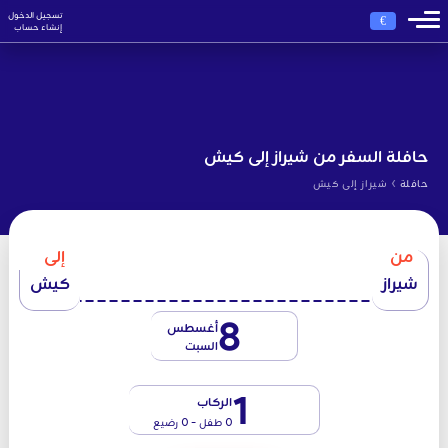
تسجيل الدخول
€
إنشاء حساب
حافلة السفر من شيراز إلى كيش
›
حافلة
شيراز إلى كيش
من
إلى
شيراز
كيش
8
أغسطس
السبت
1
الركاب
0 طفل - 0 رضيع