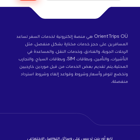
OrientTrips OÜ هي منصة إلكترونية لخدمات السفر تساعد
المسافرين على حجز خدمات مختارة بشكل منفصل، مثل
الرحلات الجوية، والفنادق، وخدمات النقل، والمساعدة في
التأشيرات، والتأمين، وبطاقات SIM، وبطاقات السياح، والتجارب
المحلية.يتم تقديم بعض الخدمات من قبل موردين خارجيين
وتخضع لتوفر وأسعار وشروط وقواعد إلغاء وشروط استرداد
منفصلة.
تابع أورينت تريبس على وسائل التواصل الاجتماعي