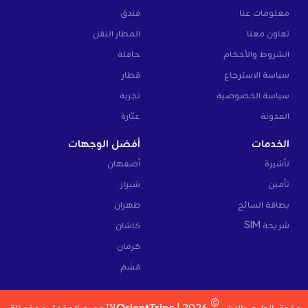
معلومات عنا
فندق
تعاون معنا
المطار النقل
الشروط والأحكام
حافلة
سياسة الاسترجاع
قطار
سياسة الخصوصية
تجربة
المدونة
عبّارة
الخدمات
أفضل الوجهات
تأشيرة
أصفهان
تأمين
شيراز
بطاقة السائح
طهران
شريحة SIM
كاشان
كرمان
قشم
©
حقوق الطبع والنشر
2026 |
OrientTrips™
جميع الحقوق محفوظة.