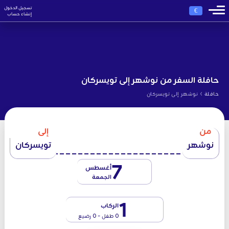
تسجيل الدخول
€
إنشاء حساب
حافلة السفر من نوشهر إلى تويسركان
›
حافلة
نوشهر إلى تویسرکان
من
إلى
نوشهر
تويسركان
7
أغسطس
الجمعة
1
الركاب
0 طفل - 0 رضيع