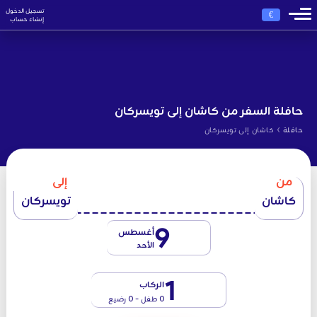
تسجيل الدخول
€
إنشاء حساب
حافلة السفر من كاشان إلى تويسركان
›
حافلة
كاشان إلى تویسرکان
من
إلى
كاشان
تويسركان
9
أغسطس
الأحد
1
الركاب
0 طفل - 0 رضيع