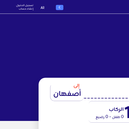
تسجيل الدخول
€
AR
إنشاء حساب
إلى
أصفهان
الركاب
0 طفل - 0 رضيع