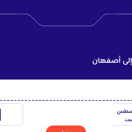
إلى أصفهان
1
سطس
بت
بحث