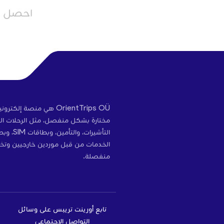
احصل عل
OrientTrips OÜ هي منص
مختارة بشكل منفصل، مثل الرحلات الج
التأشير
الخدمات من قبل موردين خارجيين وتخ
منفصلة.
تابع أورينت تريبس على وسائل
التواصل الاجتماعي