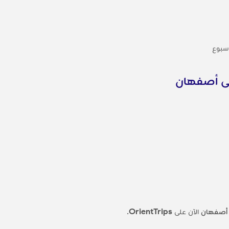
أسبوع
إلى أصفهان
 أصفهان
الآن على
OrientTrips
.