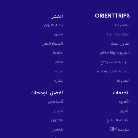
ORIENTTRIPS
الحجز
اتصل بنا
رحلة طيران
معلومات عنا
فندق
تعاون معنا
المطار النقل
الشروط والأحكام
حافلة
سياسة الاسترجاع
قطار
سياسة الخصوصية
تجربة
المدونة
عبّارة
الخدمات
أفضل الوجهات
تأشيرة
أصفهان
تأمين
شيراز
بطاقة السائح
طهران
شريحة SIM
كاشان