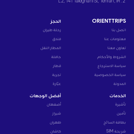
2. L2, 141 Taleghani St, Tehran, IR
ORIENTTRIPS
الحجز
اتصل بنا
رحلة طيران
معلومات عنا
فندق
تعاون معنا
المطار النقل
الشروط والأحكام
حافلة
سياسة الاسترجاع
قطار
سياسة الخصوصية
تجربة
المدونة
عبّارة
الخدمات
أفضل الوجهات
تأشيرة
أصفهان
تأمين
شيراز
بطاقة السائح
طهران
شريحة SIM
كاشان