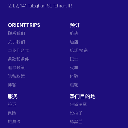
2. L2, 141 Taleghani St, Tehran, IR
ORIENTTRIPS
预订
联系我们
航班
关于我们
酒店
与我们合作
机场 接送
条款和条件
巴士
退款政策
火车
隐私政策
体验
博客
渡轮
服务
热门目的地
签证
伊斯法罕
保险
设拉子
旅游卡
德黑兰