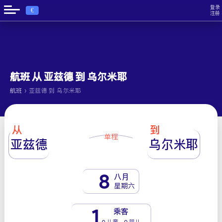
登录
€
注册
航班 从 亚兹德 到 乌尔米耶
›
航班
亚兹德 到 乌尔米耶
从
到
单程
亚兹德
乌尔米耶
8
八月
星期六
1
乘客
0 儿童 - 0 婴儿