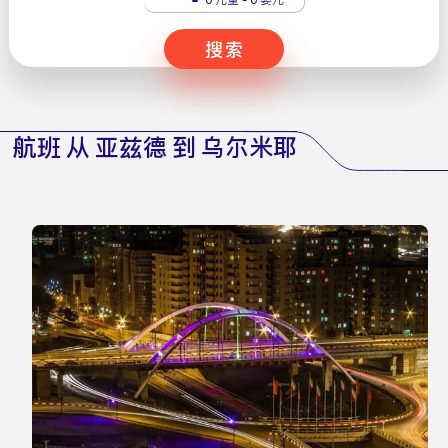
搜索
航班 从 亚兹德 到 乌尔米耶