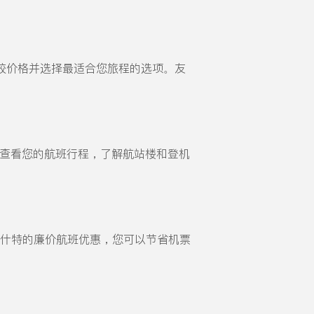
较价格并选择最适合您旅程的选项。友
请务必查看您的航班行程，了解航站楼和登机
至拉什特的廉价航班优惠，您可以节省机票