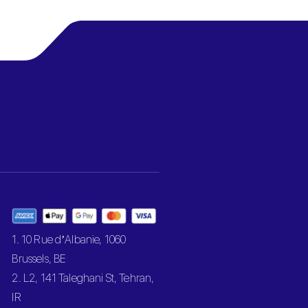
1. 10 Rue d’Albanie, 1060
Brussels, BE
2. L2, 141 Taleghani St, Tehran,
IR