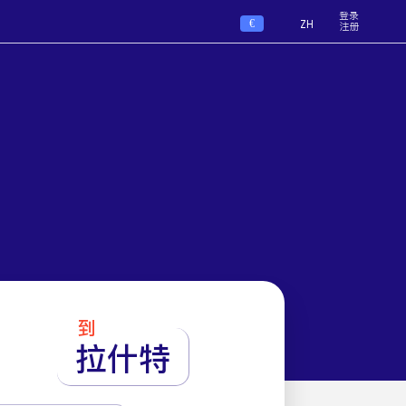
登录
€
ZH
注册
到
拉什特