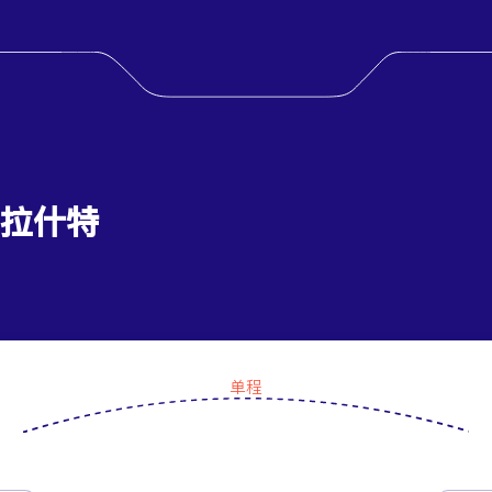
 拉什特
单程