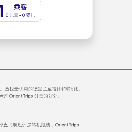
1
乘客
0 儿童 - 0 婴儿
机票。查找最优惠的德黑兰至拉什特特价机
entTrips 订票的好处。
班还是转机航班，OrientTrips