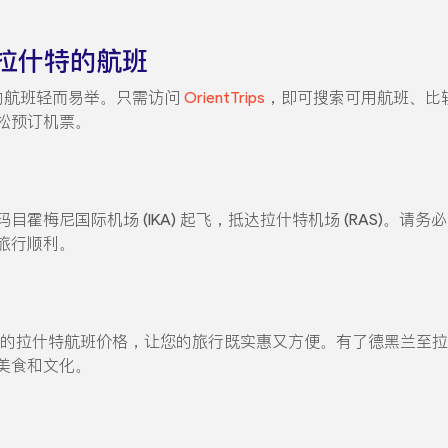
拉什特的航班
拉什特的航班轻而易举。只需访问
OrientTrips
，即可搜索可用航班、比
松预订机票。
霍梅尼国际机场 (IKA) 起飞，抵达拉什特机场 (RAS)。
旅行顺利。
供有竞争力的拉什特航班价格，让您的旅行既实惠又方便。有了德黑兰
美食和文化。