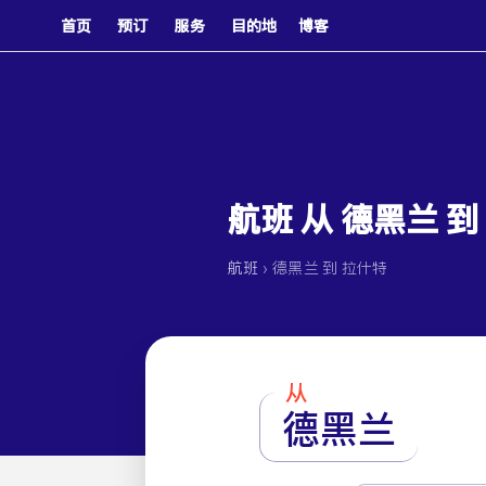
首页
预订
服务
目的地
博客
航班 从 德黑兰 到
›
航班
德黑兰 到 拉什特
从
德黑兰