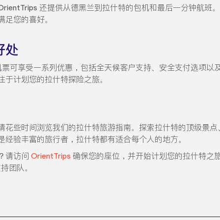
ientTrips 还提供从德黑兰到拉什特的包机和最后一分钟航
满足您的喜好。
的好处
至拉什特的机票可享受一系列优惠，包括全天候客户支持、安全支付选
注于计划您的拉什特探险之旅。
请花些时间浏览我们的拉什特旅游指南。探索拉什特的顶级景点
是经验丰富的旅行者，拉什特都有适合每个人的地方。
？请访问
OrientTrips
确保您的座位，并开始计划您的拉什特之
们的支持团队。