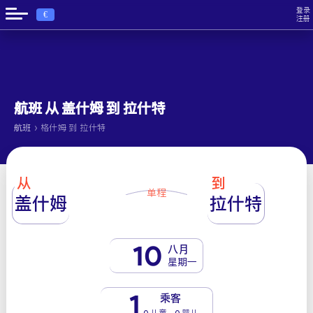
登录
€
注册
航班 从 盖什姆 到 拉什特
›
航班
格什姆 到 拉什特
从
到
单程
盖什姆
拉什特
10
八月
星期一
1
乘客
0 儿童 - 0 婴儿