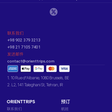
联系我们
+98 902 379 3213
+98 21 7105 7401
发送邮件
contact@orienttrips.com
1. 10 Rue d’Albanie, 1060 Brussels, BE
2. L2, 141 Taleghani St, Tehran, IR
ORIENTTRIPS
预订
联系我们
航班