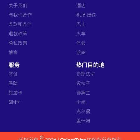
关于我们
酒店
与我们合作
机场 接送
条款和条件
巴士
退款政策
火车
隐私政策
体验
博客
渡轮
服务
热门目的地
签证
伊斯法罕
保险
设拉子
旅游卡
德黑兰
SIM卡
卡尚
克尔曼
盖什姆
©
版权所有
2026 |
OrientTrips™
保留所有权利