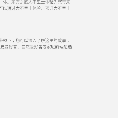
一体。东方之旅大不里士体验为您带来
可以通过大不里士体验、预订大不里士
带领下，您可以深入了解这里的故事，
历史爱好者、自然爱好者或家庭的理想选