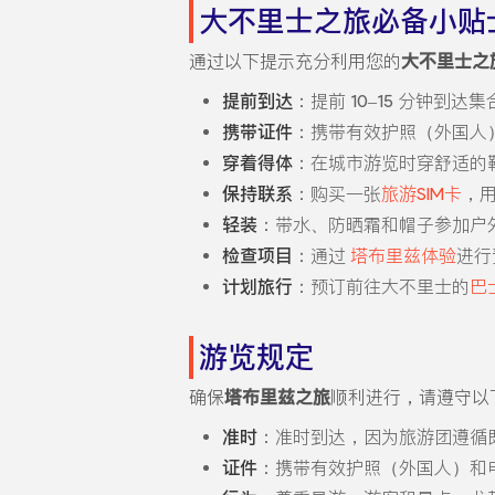
大不里士之旅必备小贴
通过以下提示充分利用您的
大不里士之
提前到达
：提前 10–15 分钟到
携带证件
：携带有效护照（外国人
穿着得体
：在城市游览时穿舒适的
保持联系
：购买一张
旅游SIM卡
，
轻装
：带水、防晒霜和帽子参加户
检查项目
：通过
塔布里兹体验
进行
计划旅行
：预订前往大不里士的
巴
游览规定
确保
塔布里兹之旅
顺利进行，请遵守以
准时
：准时到达，因为旅游团遵循
证件
：携带有效护照（外国人）和