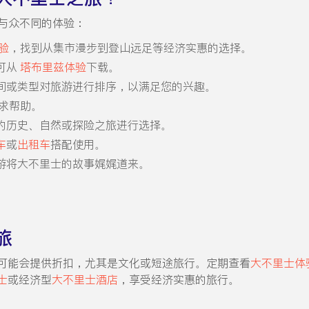
与众不同的体验：
验
，找到从集市漫步到登山远足等经济实惠的选择。
可从
塔布里兹体验
下载。
间或类型对旅游进行排序，以满足您的兴趣。
求帮助。
的历史、自然或探险之旅进行选择。
车
或
出租车
搭配使用。
游将大不里士的故事娓娓道来。
旅
可能会提供折扣，尤其是文化或短途旅行。定期查看
大不里士体
士
或经济型
大不里士酒店
，享受经济实惠的旅行。