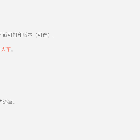
下载可打印版本（可选）。
的火车
。
的迷宫。