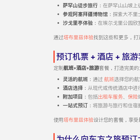
萨罕山徒步旅行
：在萨罕山山坡上
参观阿塞拜疆博物馆
：探索大不里
沙戈里亭体验
：在埃尔戈里公园欣
通过
塔布里兹体验
找到这些和更多，打
预订机票 + 酒店 + 旅
定制
航班+酒店+旅游
套餐，打造完美的
灵活的航班
：通过
航班
选择您的航
酒店选择
：从现代或传统酒店中进
附加项目
：包括
出租车服务
、
保险
一站式预订
：将旅游与旅行和住宿
使用
塔布里兹体验
设计您的套餐，享受
为什么向东方之旅预订