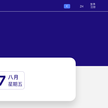
登录
€
ZH
注册
7
八月
星期五