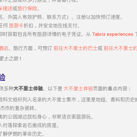
车接送
或
旅行保险
。
名、外国人有效护照、联系方式）。注册以加快预订速度。
任何
旅游卡
折扣，并安全地在线支付。
即时获取包含所有旅游详情的电子凭证。从
Tabriz experiences
酒店
。旅行方面，可预订
前往大不里士的巴士
或
前往大不里士
里士之旅
！
验
提供多种
大不里士体验
。以下是
大不里士体验
页面的重点内容：
教科文组织列入名录的大不里士集市，这里是地毯、香料和历史
世纪杰作的复杂瓷砖。
美的公园湖边放松身心，非常适合家庭游玩。
人村落探索岩石凿成的房屋。
了解伊朗的革命历史。