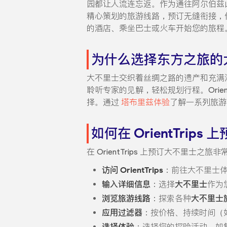
园都让人流连忘返。作为通往阿尔伯兹
精心策划的旅游线路，预订无缝衔接，
的酒店、乘坐巴士或火车开始您的旅程
为什么选择东方之旅的
大不里士交织着丝绸之路的遗产和充满
聆听专家的见解，轻松规划行程。Orien
择。通过
塔布里兹体验
了解一系列旅游
如何在 OrientTrip
在 OrientTrips 上预订大不里
访问 OrientTrips
：前往大不里士
输入详细信息
：选择
大不里士
作为
浏览旅游线路
：探索各种
大不里士
应用过滤器
：按价格、持续时间（
选择体验
：选择您的探险活动，如