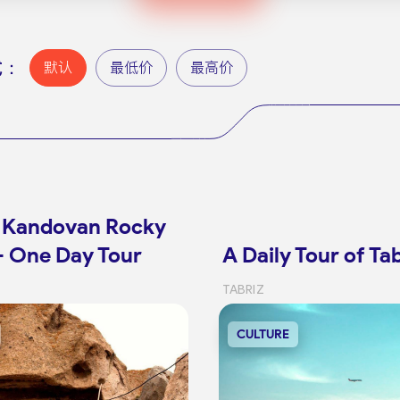
式：
默认
最低价
最高价
e Kandovan Rocky
 - One Day Tour
A Daily Tour of Ta
TABRIZ
CULTURE