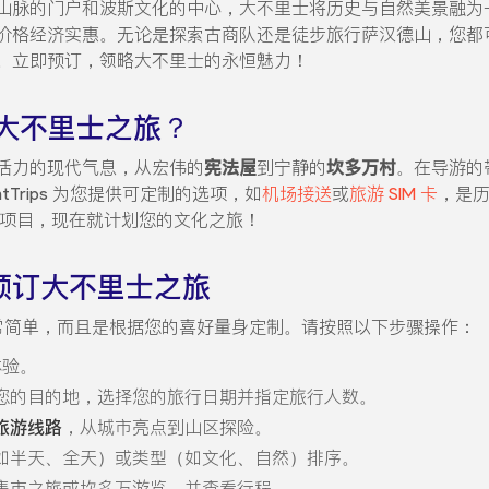
山脉的门户和波斯文化的中心，大不里士将历史与自然美景融为
价格经济实惠。无论是探索古商队还是徒步旅行萨汉德山，您都
。立即预订，领略大不里士的永恒魅力！
大不里士之旅？
活力的现代气息，从宏伟的
宪法屋
到宁静的
坎多万村
。在导游的
tTrips 为您提供可定制的选项，如
机场接送
或
旅游 SIM 卡
，是
项目，现在就计划您的文化之旅！
s 上预订大不里士之旅
士之旅非常简单，而且是根据您的喜好量身定制。请按照以下步骤操作：
体验。
您的目的地，选择您的旅行日期并指定旅行人数。
旅游线路
，从城市亮点到山区探险。
如半天、全天）或类型（如文化、自然）排序。
集市之旅或坎多万游览，并查看行程。