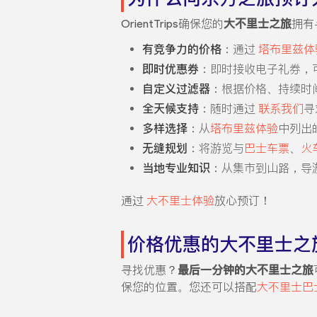
OrientTrips确保您的
大不里士之旅
拥有
有竞争力的价格
：通过
塔布里兹体
即时优惠券
：即时接收电子礼券，
自定义过滤器
：根据价格、持续时
全天候支持
：随时通过
联系我们
寻
多样选择
：从
塔布里兹体验
中列出
无缝规划
：将游览与
巴士车票
、
火
当地专业知识
：从集市到山路，导
通过
大不里士体验
放心预订！
价格优惠的大不里士之
寻找优惠？
最后一分钟的大不里士之旅
保您的位置。您还可以搭配
大不里士巴