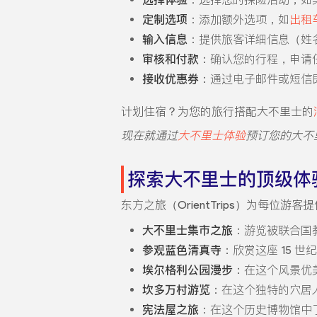
定制选项
：添加额外选项，如
出租
输入信息
：提供旅客详细信息（姓
审核和付款
：确认您的行程，申请
接收优惠券
：通过电子邮件或短信
计划住宿？为您的旅行搭配大不里士的
现在就通过
大不里士体验
预订您的大不
探索大不里士的顶级体
东方之旅（OrientTrips）为每位游客
大不里士集市之旅
：游览被联合国
参观蓝色清真寺
：欣赏这座 15 
埃尔格利公园漫步
：在这个风景优
坎多万村游览
：在这个独特的穴居
宪法屋之旅
：在这个历史博物馆中