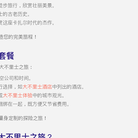
徒步旅行，欣赏壮丽美景。
士的古老历史。
赏这座卡扎尔时代的杰作。
造您的完美旅程！
游套餐
大不里士之旅：
空公司和时间。
行选择，如
大不里士酒店
中列出的酒店。
或
大不里士体验
中的城市观光。
捆绑在一起，既方便又节省费用。
量身定制的探险之旅！
大不里士之旅？