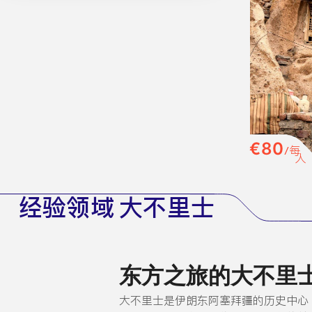
€80
/每
人
经验领域 大不里士
东方之旅的大不里
大不里士是伊朗东阿塞拜疆的历史中心