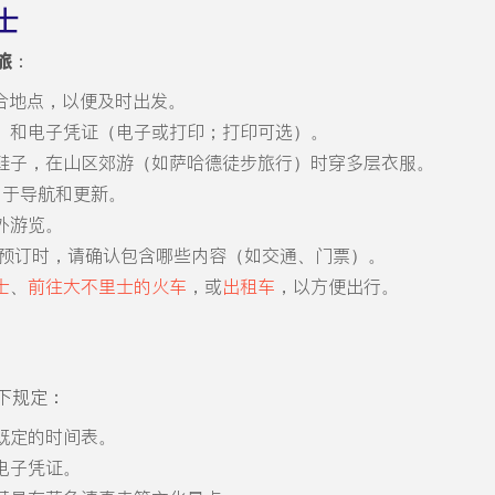
士
旅
：
达集合地点，以便及时出发。
）和电子凭证（电子或打印；打印可选）。
鞋子，在山区郊游（如萨哈德徒步旅行）时穿多层衣服。
用于导航和更新。
外游览。
预订时，请确认包含哪些内容（如交通、门票）。
士
、
前往大不里士的火车
，或
出租车
，以方便出行。
下规定：
既定的时间表。
电子凭证。