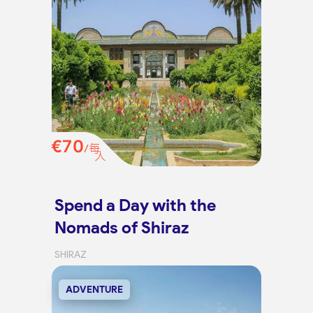
€70
/每
人
Spend a Day with the
Nomads of Shiraz
SHIRAZ
ADVENTURE