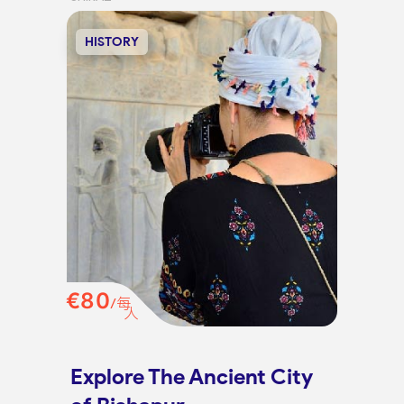
HISTORY
€80
/每
人
Explore The Ancient City