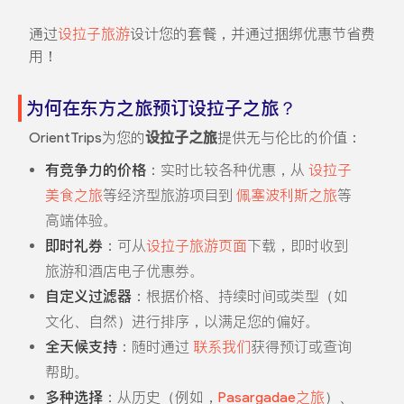
通过
设拉子旅游
设计您的套餐，并通过捆绑优惠节省费
用！
为何在东方之旅预订设拉子之旅？
OrientTrips为您的
设拉子之旅
提供无与伦比的价值：
有竞争力的价格
：实时比较各种优惠，从
设拉子
美食之旅
等经济型旅游项目到
佩塞波利斯之旅
等
高端体验。
即时礼券
：可从
设拉子旅游页面
下载，即时收到
旅游和酒店电子优惠券。
自定义过滤器
：根据价格、持续时间或类型（如
文化、自然）进行排序，以满足您的偏好。
全天候支持
：随时通过
联系我们
获得预订或查询
帮助。
多种选择
：从历史（例如，
Pasargadae之旅
）、