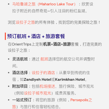
马哈鲁湖之旅（Maharloo Lake Tour）
：欣赏设
拉子附近的自然奇观--引人注目的粉红盐湖。
浏览
设拉子之旅
的所有体验，找到您的完美探险之旅！
预订航班 + 酒店 + 旅游套餐
在OrientTrips上定制
机票+酒店+旅游
套餐，打造完美的
设拉子之旅：
灵活航班
：通过
航班
选择您的航空公司并调整时
间。
酒店选择
：
设拉子的酒店
：从豪华到传统的住
宿，如
Zandiyeh Hotel
或
Karimkhan Hotel
。
附加项目
：包括
机场接送
、旅行保险、城市观光
（例如
设拉子城市观光
）或贵宾服务。
一站式预订
：将您的旅游（例如，
Persepolis之
旅
）与旅行和住宿轻松结合。