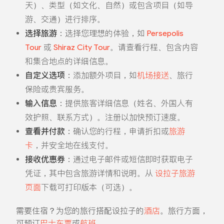
天）、类型（如文化、自然）或包含项目（如导
游、交通）进行排序。
选择旅游
：选择您理想的体验，如
Persepolis
Tour
或
Shiraz City Tour
。请查看行程、包含内容
和集合地点的详细信息。
自定义选项
：添加额外项目，如
机场接送
、旅行
保险或贵宾服务。
输入信息
：提供旅客详细信息（姓名、外国人有
效护照、联系方式）。注册以加快预订速度。
查看并付款
：确认您的行程，申请折扣或
旅游
卡
，并安全地在线支付。
接收优惠券
：通过电子邮件或短信即时获取电子
凭证，其中包含旅游详情和说明。从
设拉子旅游
页面
下载可打印版本（可选）。
需要住宿？为您的旅行搭配设拉子的
酒店
。旅行方面，
可预订
巴士车票
或
航班
。