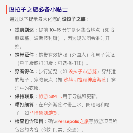
设拉子之旅必备小贴士
通过以下提示最大化您的
设拉子之旅
：
提前到达
：提前 10–15 分钟到达集合地点（如哈
菲兹墓、波斯波利斯），因为观光团会准时开
始。
携带证件
：携带有效护照（外国人）和电子凭证
（电子版或打印版；可选择打印）。
穿着得体
：步行游览（如
设拉子市游览
）穿舒适
的鞋子，宗教景点（如
沙赫切拉赫神庙游览
）穿
适中的衣服。
保持联系
：
旅游 SIM 卡
用于导航和更新。
精打细算
：在户外游览时带上水、防晒霜和帽
子，如
马哈鲁湖游览
。
检查包含项目
：确认
Persepolis之旅
等旅游项目所
包含的内容（例如门票、交通）。