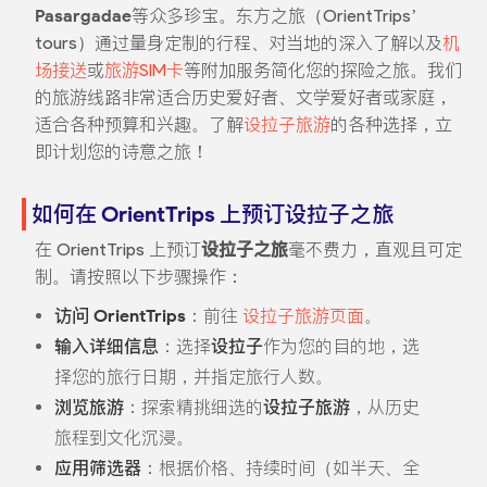
Pasargadae
等众多珍宝。东方之旅（OrientTrips’
tours）通过量身定制的行程、对当地的深入了解以及
机
场接送
或
旅游SIM卡
等附加服务简化您的探险之旅。我们
的旅游线路非常适合历史爱好者、文学爱好者或家庭，
适合各种预算和兴趣。了解
设拉子旅游
的各种选择，立
即计划您的诗意之旅！
如何在 OrientTrips 上预订设拉子之旅
在 OrientTrips 上预订
设拉子之旅
毫不费力，直观且可定
制。请按照以下步骤操作：
访问 OrientTrips
：前往
设拉子旅游页面
。
输入详细信息
：选择
设拉子
作为您的目的地，选
择您的旅行日期，并指定旅行人数。
浏览旅游
：探索精挑细选的
设拉子旅游
，从历史
旅程到文化沉浸。
应用筛选器
：根据价格、持续时间（如半天、全