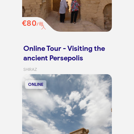
€80
/每
人
Online Tour - Visiting the
ancient Persepolis
SHIRAZ
ONLINE