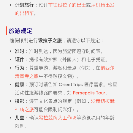
计划旅行
：预订
前往设拉子的巴士
或
从机场出发
的出租车
。
旅游规定
确保顺利进行
设拉子之旅
，请遵守以下规定：
准时
：准时到达，因为旅游团遵守时间表。
证件
：携带有效护照（外国人）和电子凭证。
行为
：尊重导游、游客和景点（例如，在
纳西尔
清真寺之旅
中不得触摸文物）。
健康
：预订时请告知 OrientTrips 医疗需求。检查
活动性旅游线路的要求，如
Persepolis Tour
。
摄影
：遵守文化景点的规定（例如，
沙赫切拉赫
神庙之旅
可能会限制闪光灯）。
儿童
：确认
希拉兹陶艺工作坊
等游览项目的年龄
限制。