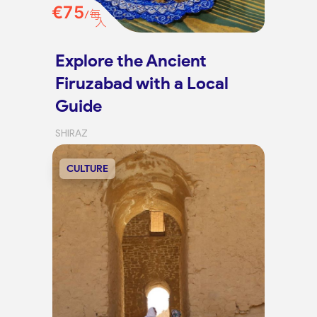
€75
/每
人
Explore the Ancient
Firuzabad with a Local
Guide
SHIRAZ
CULTURE