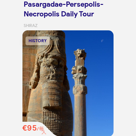
Pasargadae-Persepolis-
Necropolis Daily Tour
SHIRAZ
HISTORY
€95
/每
人