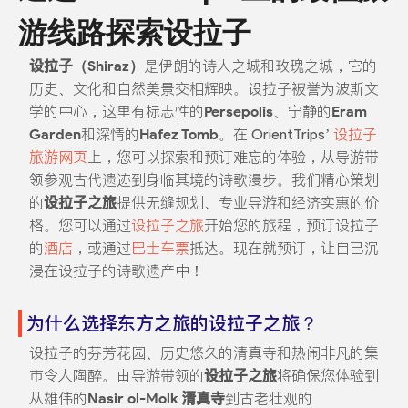
游线路探索设拉子
设拉子（Shiraz）
是伊朗的诗人之城和玫瑰之城，它的
历史、文化和自然美景交相辉映。设拉子被誉为波斯文
学的中心，这里有标志性的
Persepolis
、宁静的
Eram
Garden
和深情的
Hafez Tomb
。在 OrientTrips’
设拉子
旅游网页
上，您可以探索和预订难忘的体验，从导游带
领参观古代遗迹到身临其境的诗歌漫步。我们精心策划
的
设拉子之旅
提供无缝规划、专业导游和经济实惠的价
格。您可以通过
设拉子之旅
开始您的旅程，预订设拉子
的
酒店
，或通过
巴士车票
抵达。现在就预订，让自己沉
浸在设拉子的诗歌遗产中！
为什么选择东方之旅的设拉子之旅？
设拉子的芬芳花园、历史悠久的清真寺和热闹非凡的集
市令人陶醉。由导游带领的
设拉子之旅
将确保您体验到
从雄伟的
Nasir ol-Molk 清真寺
到古老壮观的