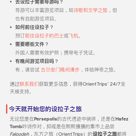
去设拉子需要导游吗？
导游可以丰富游览项目，如
诗歌和文学之旅
，但
也有自助游览项目。
如何前往设拉子？
预订
前往设拉子的巴士
或
飞机
。
需要哪些文件？
外国人需要有效护照；携带电子凭证。
有晚间游览项目吗？
有，请尝试
古尔安门晚间漫步
，体验神奇之旅。
通过
联系我们
获取更多信息，获得OrientTrips’ 24/7全
天候支持。
今天就开始您的设拉子之旅
无论您是在
Persepolis
的古代遗迹中徜徉，还是在
Hafez
Tomb
吟诗作对，抑或是在熙熙攘攘的集市上品尝
Faloodeh
，东方之旅（OrientTrips）的
设拉子之旅
都将