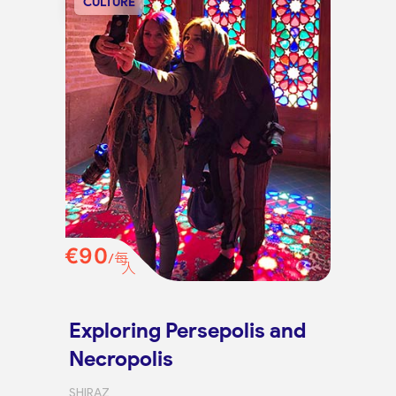
CULTURE
€90
/每
人
Exploring Persepolis and
Necropolis
SHIRAZ