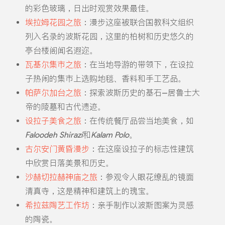
的彩色玻璃，日出时观赏效果最佳。
埃拉姆花园之旅
：漫步这座被联合国教科文组织
列入名录的波斯花园，这里的柏树和历史悠久的
亭台楼阁闻名遐迩。
瓦基尔集市之旅
：在当地导游的带领下，在设拉
子热闹的集市上选购地毯、香料和手工艺品。
帕萨尔加台之旅
：探索波斯历史的基石--居鲁士大
帝的陵墓和古代遗迹。
设拉子美食之旅
：在传统餐厅品尝当地美食，如
Faloodeh Shirazi
和
Kalam Polo
。
古尔安门黄昏漫步
：在这座设拉子的标志性建筑
中欣赏日落美景和历史。
沙赫切拉赫神庙之旅
：参观令人眼花缭乱的镜面
清真寺，这是精神和建筑上的瑰宝。
希拉兹陶艺工作坊
：亲手制作以波斯图案为灵感
的陶瓷。