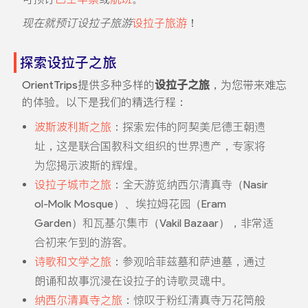
现在就预订设拉子旅游
设拉子旅游
！
探索设拉子之旅
OrientTrips提供多种多样的
设拉子之旅
，为您带来难忘
的体验。以下是我们的精选行程：
波斯波利斯之旅
：探索宏伟的阿契美尼德王朝遗
址，这是联合国教科文组织的世界遗产，专家将
为您揭示波斯的辉煌。
设拉子城市之旅
：全天游览纳西尔清真寺（Nasir
ol-Molk Mosque）、埃拉姆花园（Eram
Garden）和瓦基尔集市（Vakil Bazaar），非常适
合初来乍到的游客。
诗歌和文学之旅
：参观哈菲兹墓和萨迪墓，通过
朗诵和故事沉浸在设拉子的诗歌灵魂中。
纳西尔清真寺之旅
：惊叹于粉红清真寺万花筒般