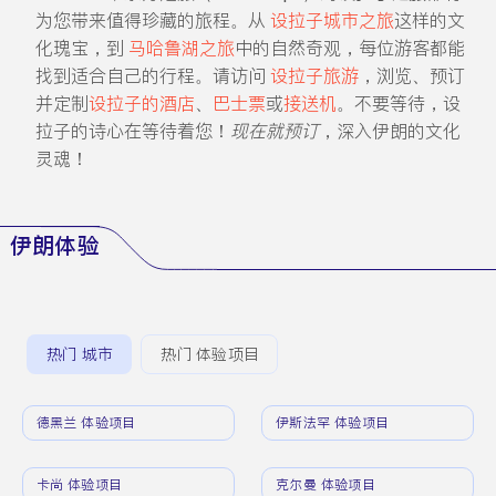
为您带来值得珍藏的旅程。从
设拉子城市之旅
这样的文
化瑰宝，到
马哈鲁湖之旅
中的自然奇观，每位游客都能
找到适合自己的行程。请访问
设拉子旅游
，浏览、预订
并定制
设拉子的酒店
、
巴士票
或
接送机
。不要等待，设
拉子的诗心在等待着您！
现在就预订
，深入伊朗的文化
灵魂！
伊朗体验
热门 城市
热门 体验项目
德黑兰 体验项目
伊斯法罕 体验项目
卡尚 体验项目
克尔曼 体验项目