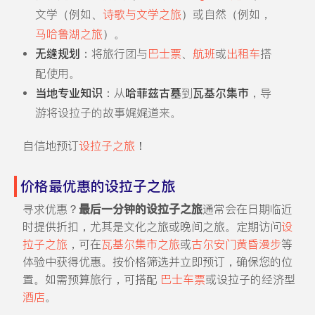
文学（例如、
诗歌与文学之旅
）或自然（例如，
马哈鲁湖之旅
）。
无缝规划
：将旅行团与
巴士票
、
航班
或
出租车
搭
配使用。
当地专业知识
：从
哈菲兹古墓
到
瓦基尔集市
，导
游将设拉子的故事娓娓道来。
自信地预订
设拉子之旅
！
价格最优惠的设拉子之旅
寻求优惠？
最后一分钟的设拉子之旅
通常会在日期临近
时提供折扣，尤其是文化之旅或晚间之旅。定期访问
设
拉子之旅
，可在
瓦基尔集市之旅
或
古尔安门黄昏漫步
等
体验中获得优惠。按价格筛选并立即预订，确保您的位
置。如需预算旅行，可搭配
巴士车票
或设拉子的经济型
酒店
。