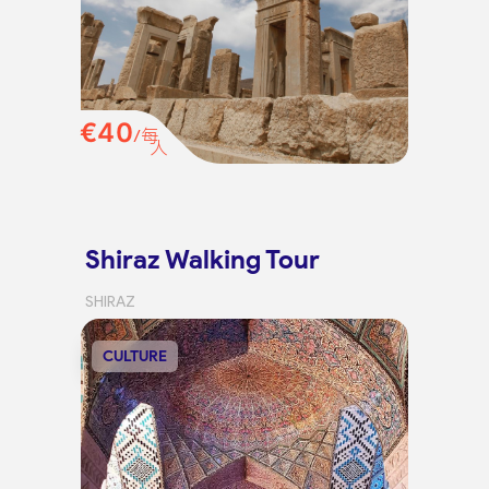
€40
/每
人
Shiraz Walking Tour
SHIRAZ
CULTURE