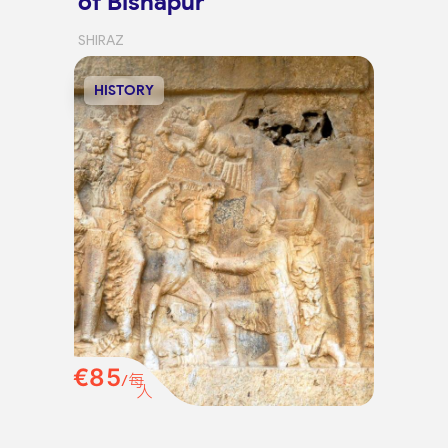
of Bishapur
SHIRAZ
HISTORY
€85
/每
人