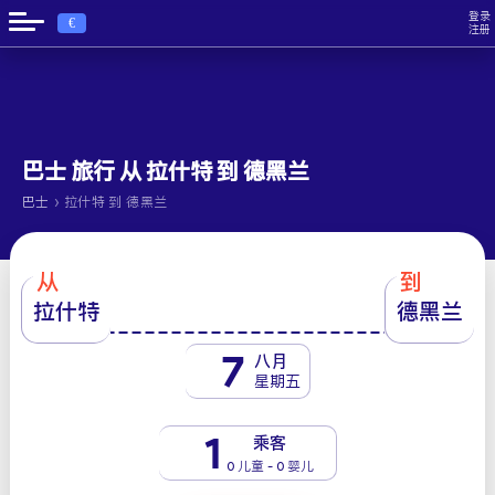
登录
€
注册
巴士 旅行 从 拉什特 到 德黑兰
›
巴士
拉什特 到 德黑兰
从
到
拉什特
德黑兰
7
八月
星期五
1
乘客
0 儿童 - 0 婴儿