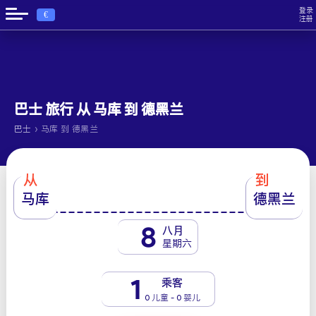
登录
€
注册
巴士 旅行 从 马库 到 德黑兰
›
巴士
马库 到 德黑兰
从
到
马库
德黑兰
8
八月
星期六
1
乘客
0 儿童 - 0 婴儿