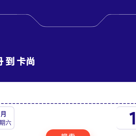
丹 到 卡尚
八月
期六