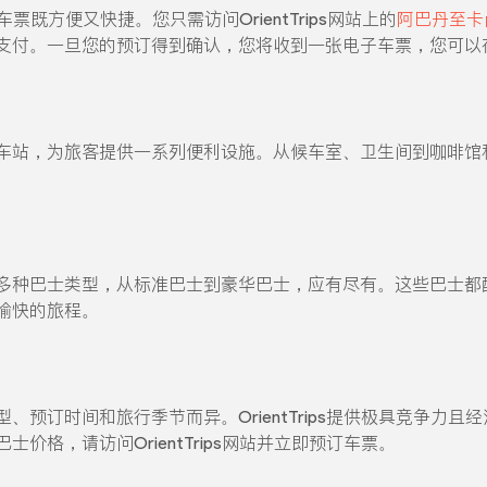
士车票既方便又快捷。您只需访问OrientTrips网站上的
阿巴丹至卡
支付。一旦您的预订得到确认，您将收到一张电子车票，您可以
车站，为旅客提供一系列便利设施。从候车室、卫生间到咖啡馆
多种巴士类型，从标准巴士到豪华巴士，应有尽有。这些巴士都
愉快的旅程。
、预订时间和旅行季节而异。OrientTrips提供极具竞争力
价格，请访问OrientTrips网站并立即预订车票。