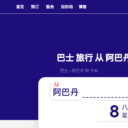
首页
预订
服务
目的地
博客
巴士 旅行 从 阿巴
›
巴士
阿巴丹 到 卡尚
从
阿巴丹
8
星