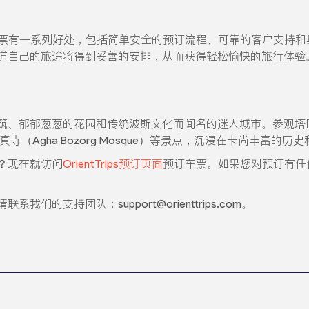
的汽车票有一系列好处，包括简单安全的预订流程、可靠的客户支持和具有
道自己的旅途将得到妥善的安排，从而获得轻松愉快的旅行体验
郁郁葱葱的花园和传统波斯文化而闻名的迷人城市。参观塔巴塔贝故居（
清真寺（Agha Bozorg Mosque）等景点，沉浸在卡尚丰富的历
？现在就访问
OrientTrips预订页面
预订车票。如果您对预订有任
的支持团队：support@orienttrips.com。