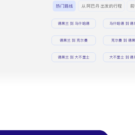
热门路线
从 阿巴丹 出发的行程
前
德黑兰 到 马什哈德
马什哈德 到 德
德黑兰 到 克尔曼
克尔曼 到 德
德黑兰 到 大不里士
大不里士 到 德