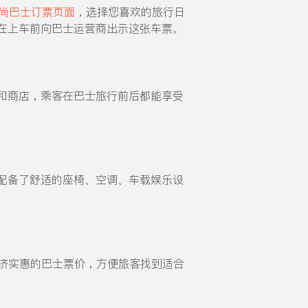
尚巴士订票页面
，选择您喜欢的旅行日
在上车前向巴士运营商出示这张车票。
和商店，乘客在巴士旅行前后都能享受
配备了舒适的座椅、空调、车载娱乐设
且经济实惠的巴士票价，方便旅客找到适合