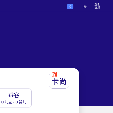
登录
€
ZH
注册
到
卡尚
1
乘客
0 儿童 - 0 婴儿