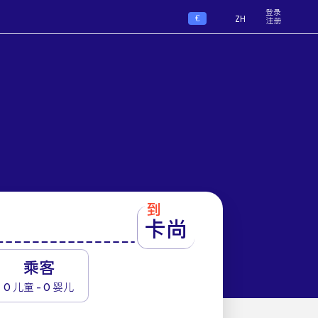
登录
€
ZH
注册
到
卡尚
1
乘客
0 儿童 - 0 婴儿