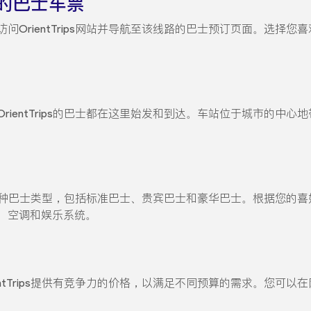
的巴士车票
问OrientTrips网站并导航至该线路的巴士预订页面。选择
rientTrips的巴士都在这里始发和到达。车站位于城市的中
线路提供多种巴士类型，包括标准巴士、贵宾巴士和豪华巴士。根据您
、空调和娱乐系统。
entTrips提供有竞争力的价格，以满足不同预算的需求。您可