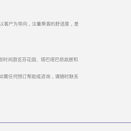
rips以客户为导向，注重乘客的舒适度，是
些时间游览芬花园、塔巴塔巴依故居和
旅。如需任何预订帮助或咨询，请随时联系