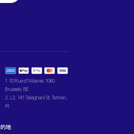
1. 10 Rue d’Albanie, 1060
Brussels, BE
2. L2, 141 Taleghani St, Tehran,
IR
目的地