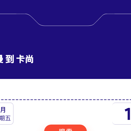
曼 到 卡尚
月
期五