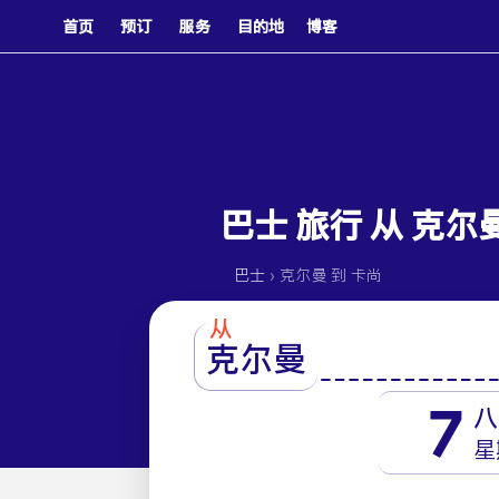
首页
预订
服务
目的地
博客
巴士 旅行 从 克尔
›
巴士
克尔曼 到 卡尚
从
克尔曼
7
八
星