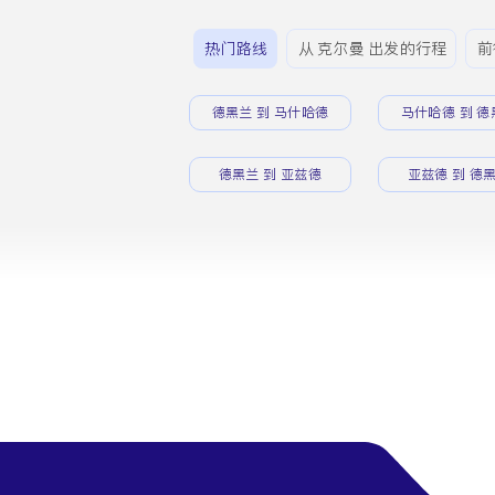
热门路线
从 克尔曼 出发的行程
前
德黑兰 到 马什哈德
马什哈德 到 德
德黑兰 到 亚兹德
亚兹德 到 德