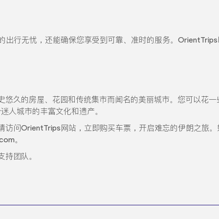
保证您的出行无忧，还能确保您享受到可靠、准时的服务。OrientT
史悠久的房屋、花园和传统集市而闻名的美丽城市。您可以花一
个迷人城市的丰富文化和遗产。
访问OrientTrips网站，立即购买车票，开启难忘的伊朗之
.com。
支持团队。