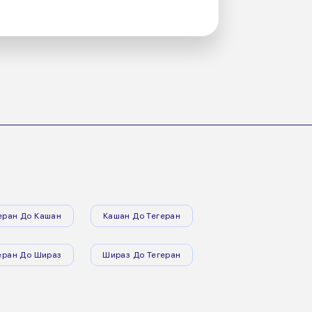
еран До Кашан
Кашан До Тегеран
еран До Шираз
Шираз До Тегеран