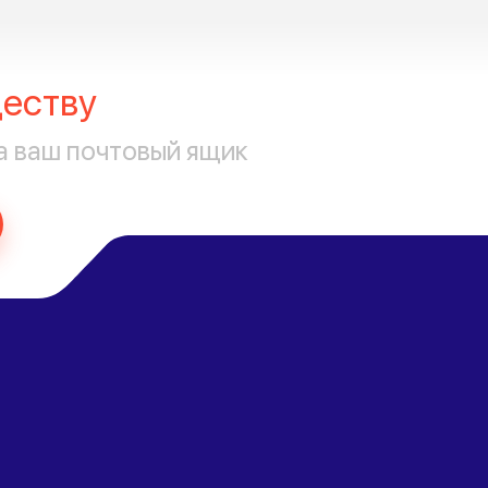
еству
а ваш почтовый ящик