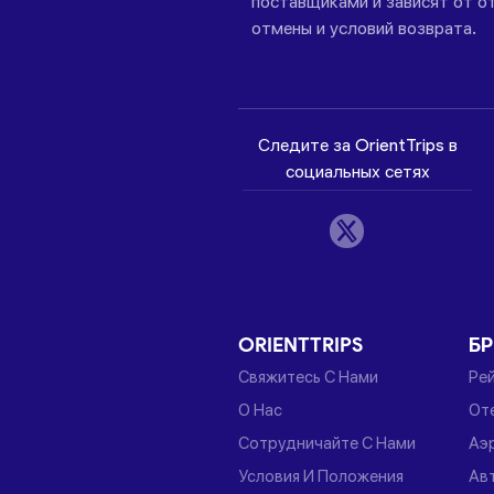
поставщиками и зависят от от
отмены и условий возврата.
Следите за OrientTrips в
социальных сетях
ORIENTTRIPS
Б
Свяжитесь С Нами
Ре
О Нас
От
Сотрудничайте С Нами
Аэ
Условия И Положения
Ав