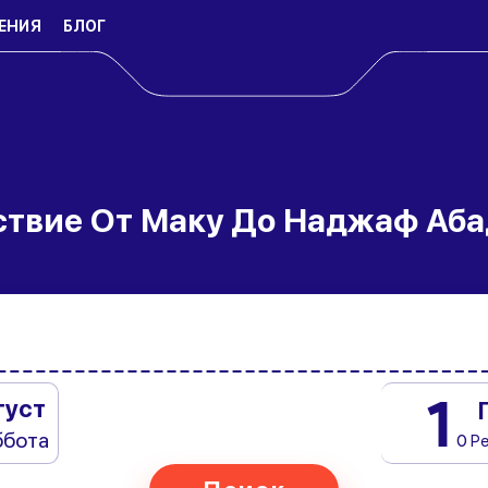
ЕНИЯ
БЛОГ
ствие От Маку До Наджаф Аба
1
густ
ббота
0 Р