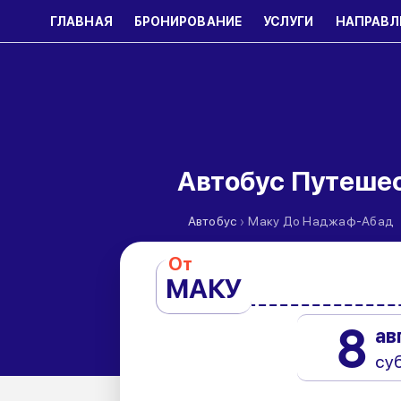
ГЛАВНАЯ
БРОНИРОВАНИЕ
УСЛУГИ
НАПРАВЛ
Автобус Путеше
›
Автобус
Маку До Наджаф-Абад
От
МАКУ
8
ав
су