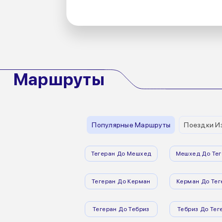
Маршруты
Популярные Маршруты
Поездки И
Тегеран До Мешхед
Мешхед До Тег
Тегеран До Керман
Керман До Тег
Тегеран До Тебриз
Тебриз До Тег