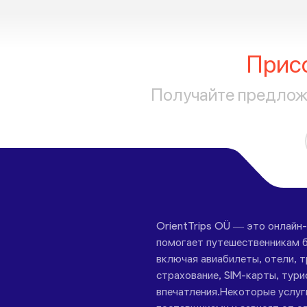
Прис
Получайте предложе
OrientTrips OÜ — это онлайн
помогает путешественникам б
включая авиабилеты, отели, 
страхование, SIM-карты, тури
впечатления.Некоторые услу