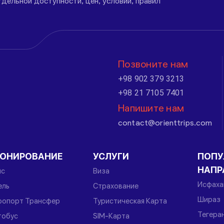
дельной доступности, цен, условий, правил
Позвоните нам
+98 902 379 3213
+98 21 7105 7401
Напишите нам
contact@orienttrips.com
РОНИРОВАНИЕ
УСЛУГИ
ПОПУ
НАПР
йс
Виза
Исфаха
ель
Страхование
Шираз
ропорт Трансфер
Туристическая Карта
Тегера
тобус
SIM-Карта