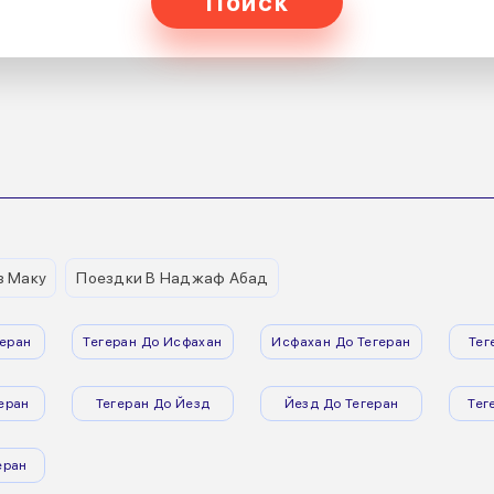
Поиск
з Маку
Поездки В Наджаф Абад
еран
Тегеран До Исфахан
Исфахан До Тегеран
Тег
еран
Тегеран До Йезд
Йезд До Тегеран
Тег
еран