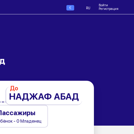
Войти
€
RU
Регистрация
д
До
НАДЖАФ АБАД
Пассажиры
ебёнок - 0 Младенец