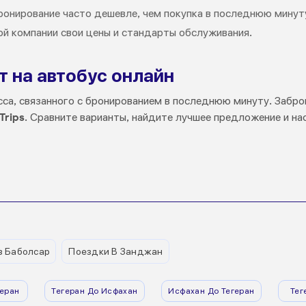
бронирование часто дешевле, чем покупка в последнюю минут
ой компании свои цены и стандарты обслуживания.
т на автобус онлайн
сса, связанного с бронированием в последнюю минуту. Забр
Trips
. Сравните варианты, найдите лучшее предложение и 
з Баболсар
Поездки В Занджан
еран
Тегеран До Исфахан
Исфахан До Тегеран
Тег