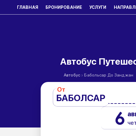
ГЛАВНАЯ
БРОНИРОВАНИЕ
УСЛУГИ
НАПРАВЛ
Автобус Путеше
›
Автобус
Бабольсар До Занджан
От
БАБОЛСАР
6
ав
че