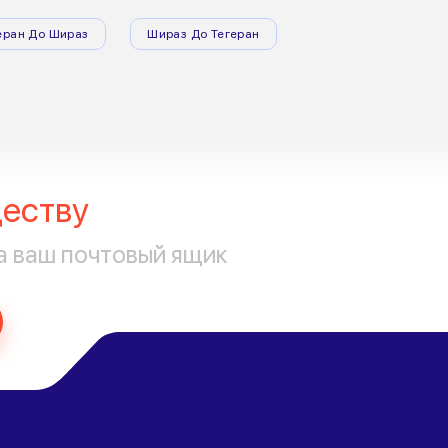
еран До Шираз
Шираз До Тегеран
еству
а ваш почтовый ящик