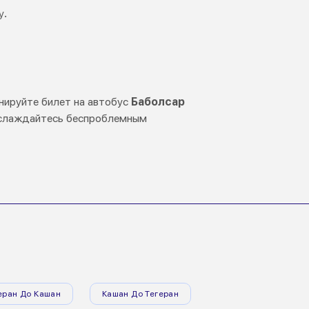
у.
онируйте билет на автобус
Баболсар
наслаждайтесь беспроблемным
еран До Кашан
Кашан До Тегеран