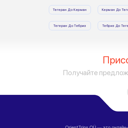
Тегеран До Керман
Керман До Тег
Тегеран До Тебриз
Тебриз До Тег
Прис
Получайте предложе
OrientTrips OÜ — это онлайн