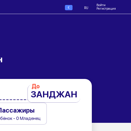
Войти
€
RU
Регистрация
н
До
ЗАНДЖАН
Пассажиры
ебёнок - 0 Младенец