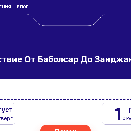
ЕНИЯ
БЛОГ
ствие От Баболсар До Занджа
1
густ
тверг
0 Р