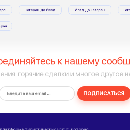
еран
Тегеран До Йезд
Йезд До Тегеран
Тег
еран
оединяйтесь к нашему сообщ
ния, горячие сделки и многое другое н
ПОДПИСАТЬСЯ
-платформа туристических услуг, которая