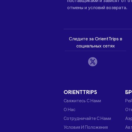
поставщиками и зависят от от
отмены и условий возврата.
Следите за OrientTrips в
социальных сетях
ORIENTTRIPS
Б
Свяжитесь С Нами
Ре
О Нас
От
Сотрудничайте С Нами
Аэ
Условия И Положения
Ав