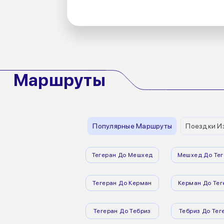
Маршруты
Популярные Маршруты
Поездки И
Тегеран До Мешхед
Мешхед До Тег
Тегеран До Керман
Керман До Тег
Тегеран До Тебриз
Тебриз До Тег