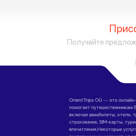
Прис
Получайте предложе
OrientTrips OÜ — это онлайн
помогает путешественникам б
включая авиабилеты, отели, 
страхование, SIM-карты, тури
впечатления.Некоторые услу