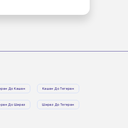
еран До Кашан
Кашан До Тегеран
еран До Шираз
Шираз До Тегеран