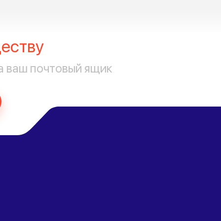
еству
а ваш почтовый ящик