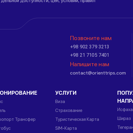
дельной доступности, цен, условий, правил
Позвоните нам
+98 902 379 3213
+98 21 7105 7401
Напишите нам
contact@orienttrips.com
РОНИРОВАНИЕ
УСЛУГИ
ПОПУ
НАПР
йс
Виза
Исфаха
ель
Страхование
Шираз
ропорт Трансфер
Туристическая Карта
Тегера
тобус
SIM-Карта