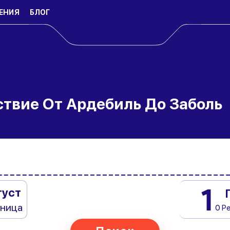
ЕНИЯ
БЛОГ
твие От Ардебиль До Заболь
1
густ
тница
0 Р