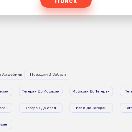
Поиск
з Ардебиль
Поездки В Заболь
еран
Тегеран До Исфахан
Исфахан До Тегеран
Тег
еран
Тегеран До Йезд
Йезд До Тегеран
Тег
еран