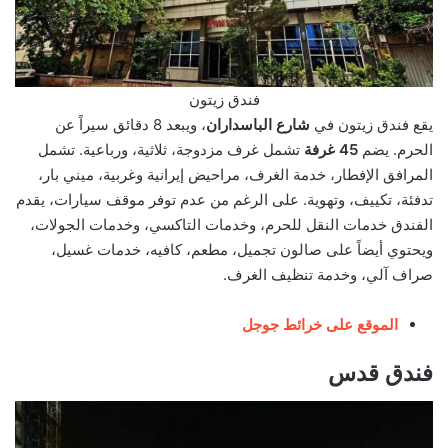
فندق زيتون
يقع فندق زيتون في
شارع الباسداران
، ويبعد 8 دقائق سيراً عن
الحرم. يضم
45 غرفة
تشمل غرف مزدوجة، ثلاثية، ورباعية. تشمل
المرافق الإفطار، خدمة الغرف، مراحيض إيرانية وغربية، ميني بار،
تدفئة، تكييف، وتهوية. على الرغم من عدم توفر موقف سيارات، يقدم
الفندق خدمات النقل للحرم، وخدمات التاكسي، وخدمات الجولات،
ويحتوي أيضاً على صالون تجميل، مطعم، كافيه، خدمات غسيل،
صراف آلي، وخدمة تنظيف الغرف.
الموقع على خرائط جوجل
فندق قدس