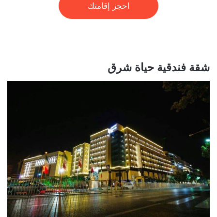
احجز إقامتك
شقة فندقية حياة شرق