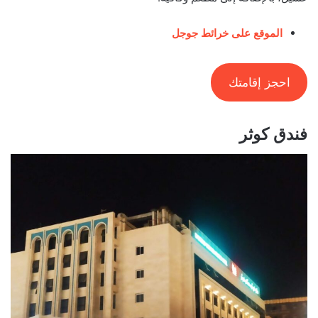
الموقع على خرائط جوجل
احجز إقامتك
فندق كوثر