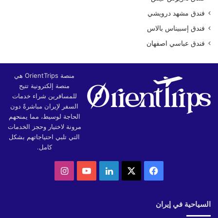
فندق مشهد درويشي
فندق إسبيناس بالاس
فندق عباسي اصفهان
منصة OrientTrips هي
منصة إلكترونية تتيح
للمسافرين شراء خدمات
السفر لإيران مباشرةً دون
الحاجة لوسيط، مما يمنحهم
مرونة لاختيار وحجز الخدمات
التي تلبي احتياجاتهم بشكل
كامل.
‫X
فيسبوك
لينكدإن
‫YouTube
انستقرام
السياحية في إيران