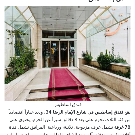
فندق إساطيس
يقع
فندق إساطيس
في
شارع الإمام الرضا 34
، ويعد خياراً اقتصادياً
من فئة الثلاث نجوم على بعد 8 دقائق سيراً عن الحرم. يحتوي على
78 غرفة
تشمل غرف مزدوجة، ثلاثية، ورباعية. المرافق تشمل قناة
أفلام، تكييف، تدفئة، آلة صنع الشاي، إفطار مجاني، ومراحيض إيرانية