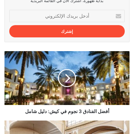
بداية ظهورة، اشترك الآن في القائمة البريدية
أدخل
بريدك
الإلكتروني
أفضل
الفنادق
3
نجوم
في
كيش:
دليل
شامل
أفضل الفنادق 3 نجوم في كيش: دليل شامل
أفضل
الفنادق