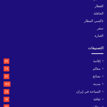
القطار
الحافلة
تاكسي المطار
سفر
العبارة
التصنيفات
إقامة
95
معالم
75
نصائح
61
مدينة
193
السياحة في إيران
29
ثقافة
16
رحلات