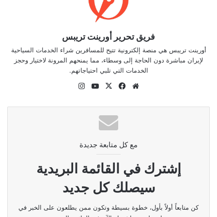
فريق تحرير أورينت تريبس
أورينت تريبس هي منصة إلكترونية تتيح للمسافرين شراء الخدمات السياحية
لإيران مباشرة دون الحاجة إلى وسطاء، مما يمنحهم المرونة لاختيار وحجز
الخدمات التي تلبي احتياجاتهم.
موقع
‫X
فيسبوك
‫YouTube
انستقرام
الويب
مع كل متابعة جديدة
إشترك في القائمة البريدية
سيصلك كل جديد
كن متابعاً أولاً بأول، خطوة بسيطة وتكون ممن يطلعون على الخبر في