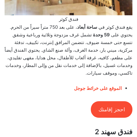
فندق كوثر
يقع فندق كوثر في
ساحة أبعاد
، على بعد 750 متراً سيراً من الحرم.
يحتوي على
59 وحدة
تشمل غرف مزدوجة وثلاثية ورباعية وشقق
تتسع حتى خمسة ضيوف. تتضمن المرافق إنترنت، تكييف، تدفئة
مركزية، ميني بار، خدمة الغرف، وآلة صنع الشاي. يحتوي الفندق أيضاً
على مطعم، كافيه، غرفة ألعاب للأطفال، محل هدايا، مقهى تقليدي،
وخدمات غسيل، بالإضافة إلى خدمات نقل من وإلى المطار، وخدمات
تاكسي، وموقف سيارات.
الموقع على خرائط جوجل
احجز إقامتك
فندق سهند 2