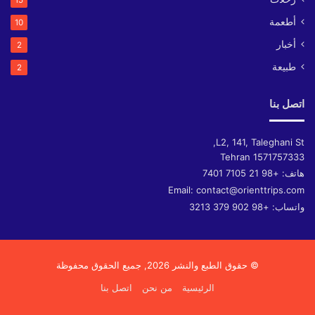
15
أطعمة
10
أخبار
2
طبيعة
2
اتصل بنا
L2, 141, Taleghani St,
Tehran
1571757333
هاتف:
+98 21 7105 7401
Email:
contact@orienttrips.com
واتساب:
+98 902 379 3213
© حقوق الطبع والنشر 2026, جميع الحقوق محفوظة
الرئيسية
من نحن
اتصل بنا