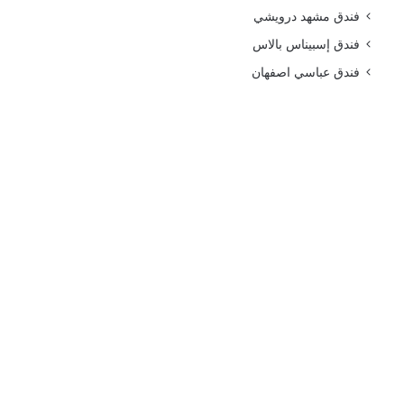
فندق مشهد درويشي
فندق إسبيناس بالاس
فندق عباسي اصفهان