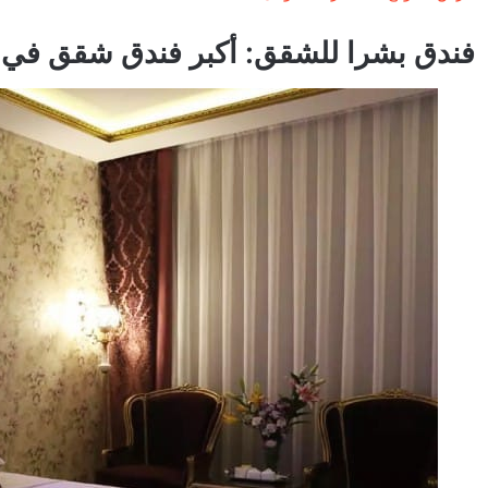
فندق بشرا للشقق: أكبر فندق شقق في 