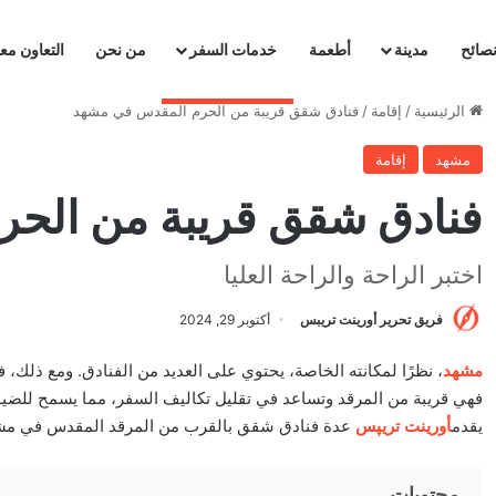
صائح
مدينة
أطعمة
خدمات السفر
من نحن
التعاون معن
الرئيسية
/
إقامة
/
فنادق شقق قريبة من الحرم المقدس في مشهد
مشهد
إقامة
فنادق شقق قريبة من الح
اختبر الراحة والراحة العليا
فريق تحرير أورينت تريبس
أكتوبر 29, 2024
مشهد
، نظرًا لمكانته الخاصة، يحتوي على العديد من الفنادق. ومع ذلك،
فهي قريبة من المرقد وتساعد في تقليل تكاليف السفر، مما يسمح للضيو
يقدم
أورينت تريپس
عدة فنادق شقق بالقرب من المرقد المقدس في مش
محتويات