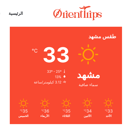
الرئيسية
ن
طقس مشهد
33
℃
مشهد
33º - 25º
13%
3.12 كيلومتر/ساعة
سماء صافية
35
36
35
34
33
℃
℃
℃
℃
℃
الأحد
الأثنين
الثلاثاء
الأربعاء
الخميس