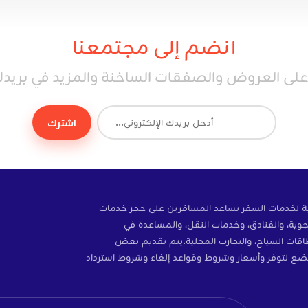
انضم إلى مجتمعنا
ى العروض والصفقات الساخنة والمزيد في بريدك 
اشترك
ة إلكترونية لخدمات السفر تساعد المسافرين على حجز خدمات
وية، والفنادق، وخدمات النقل، والمساعدة في
ات، والتأمين، وبطاقات SIM، وبطاقات السياح، والتجارب المحلية.يتم تقديم بعض
ضع لتوفر وأسعار وشروط وقواعد إلغاء وشروط استرداد