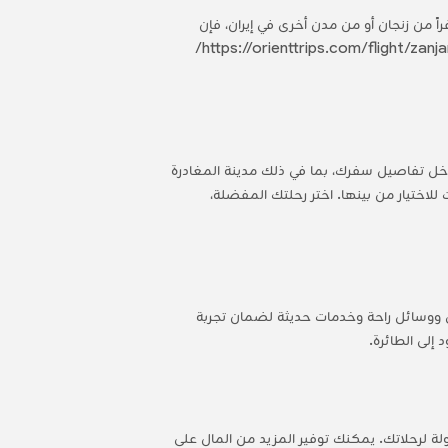
من المسارات الشهيرة المتاحة عبر موقع OrientTrips. وسواء كنت مسافراً من زنجان أو من مدن أخرى في إيران، فإن
أورينت تريبس تقدم لك مجموعة كبيرة من الخيارات التي تناسب احتياجات سفرك. تفضل بزيارة أورينت تريبس على https://orienttrips.com/flight/zanjan/isfahan/
ذاكر الطيران من زنجان إلى أصفهان بكل سهولة ويسر مع أورينت تريبس. تفضل بزيارة موقع OrientTrips وأدخل تفاصيل سفرك، بما في ذلك مدينة المغادرة
 ويقدم لك قائمة بالخيارات للاختيار من بينها. اختر رحلتك المفضلة،
ق ووسائل راحة وخدمات حديثة لضمان تجربة
إلى الطائرة.
لة لرحلاتك. يمكنك توفير المزيد من المال على