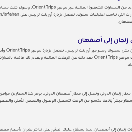
عند حجز رحلات الطيران إلى أصفهان، ستجد العديد 
أصفهان.
 زنجان إلى أصفهان
يمكنك حجز ت
والوجهة وتواريخ السفر وعدد الركاب. سيبحث لك موقع OrientTrips بعد ذلك عن الرحلات المتاحة
ك.
مطار زنجان الدولي وتصل إلى مطار أصفهان الدولي. يوفر كلا المطارين مراف
مطار مبكراً لإتاحة متسع من الوقت لتسجيل الوصول والفحص الأمني والصعود 
حلات زنجان إلى أصفهان، مما يسهّل عليك العثور على تذاكر طيران بأسعار معقو