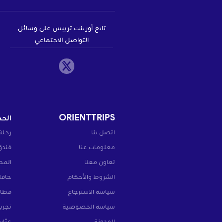
تابع أورينت تريبس على وسائل
التواصل الاجتماعي
ORIENTTRIPS
الحج
اتصل بنا
رحلة
معلومات عنا
فندق
تعاون معنا
المط
الشروط والأحكام
حافل
سياسة الاسترجاع
قطار
سياسة الخصوصية
تجرب
المدونة
عبّار