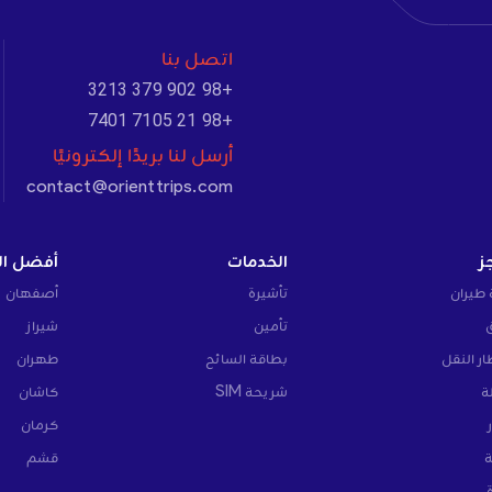
اتصل بنا
+98 902 379 3213
+98 21 7105 7401
أرسل لنا بريدًا إلكترونيًا
contact@orienttrips.com
ز
الخدمات
أفضل ال
 طيران
تأشيرة
أصفهان
تأمين
شيراز
ار النقل
بطاقة السائح
طهران
ة
شريحة SIM
كاشان
كرمان
ة
قشم
ة