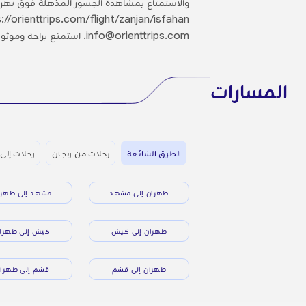
والاستمتاع بمشاهدة الجسور المذهلة فوق نهر ز
info@orienttrips.com. استمتع براحة وموثوقية الحجز مع أورينت تريبس لرحلتك القادمة إلى أصفهان.
المسارات
الطرق الشائعة
رحلات من زنجان
رحلات إل
طهران إلى مشهد
مشهد إلى طهرا
طهران إلى كيش
كيش إلى طهرا
طهران إلى قشم
قشم إلى طهرا