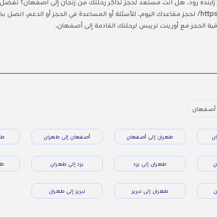
اينده رود. هل أنت مستعد لحجز تذاكر رحلتك من زنجان إلى أصفهان؟ تفضل ب
https://orienttrips.com/flight/zanjan/isfahan/ لحجز مقاعدك اليوم. للأسئلة أو المساعدة في الحجز أو
ى أصفهان
ن
طهران إلى أصفهان
أصفهان إلى طهران
طه
ن
طهران إلى يزد
يزد إلى طهران
طه
ن
طهران إلى تبريز
تبريز إلى طهران