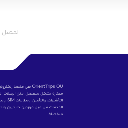
احصل عل
OrientTrips OÜ هي منص
مختارة بشكل منفصل، مثل الرحلات الج
التأشير
الخدمات من قبل موردين خارجيين وتخ
منفصلة.