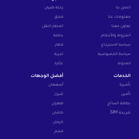
اتصل بنا
رحلة طيران
معلومات عنا
فندق
تعاون معنا
المطار النقل
الشروط والأحكام
حافلة
سياسة الاسترجاع
قطار
سياسة الخصوصية
تجربة
المدونة
عبّارة
الخدمات
أفضل الوجهات
تأشيرة
أصفهان
تأمين
شيراز
بطاقة السائح
طهران
شريحة SIM
كاشان
كرمان
قشم