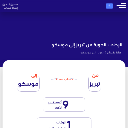
تسجيل الدخول
€
إنشاء حساب
الرحلات الجوية من تبريز إلى موسكو
›
رحلة طيران
تبريز إلى موسكو
من
إلى
ذهاب فقط
تبريز
موسكو
9
أغسطس
الأحد
1
الركاب
0 طفل - 0 رضيع