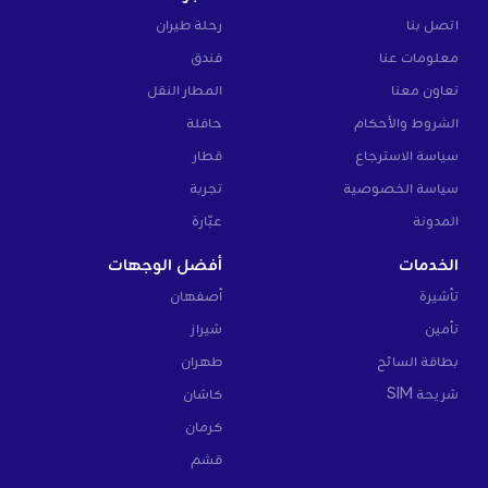
اتصل بنا
رحلة طيران
معلومات عنا
فندق
تعاون معنا
المطار النقل
الشروط والأحكام
حافلة
سياسة الاسترجاع
قطار
سياسة الخصوصية
تجربة
المدونة
عبّارة
الخدمات
أفضل الوجهات
تأشيرة
أصفهان
تأمين
شيراز
بطاقة السائح
طهران
شريحة SIM
كاشان
كرمان
قشم