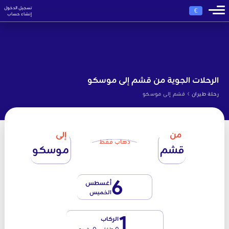
تسجيل الدخول
€
إنشاء حساب
الرحلات الجوية من قشم إلى موسكو
›
رحلة طيران
قشم إلى موسكو
من
إلى
ذهاب فقط
قشم
موسكو
6
أغسطس
الخميس
1
الركاب
0 طفل - 0 رضيع