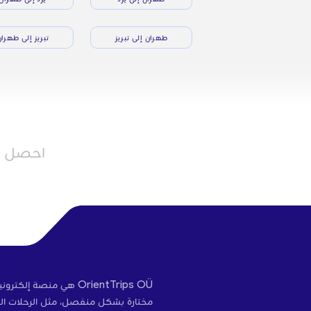
طهران إلى تبريز
تبريز إلى طهرا
احصل عل
OrientTrips OÜ هي منص
مختارة بشكل منفصل، مثل الرحلات الج