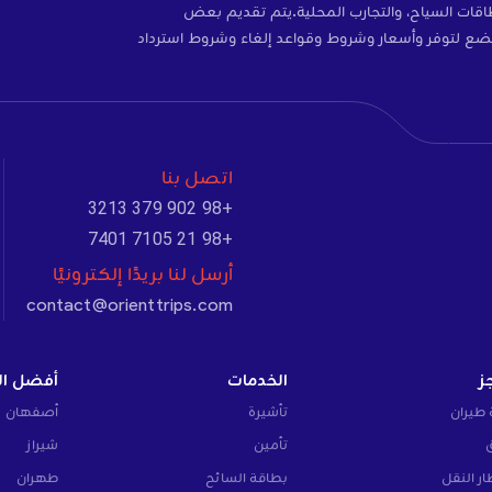
ات، والتأمين، وبطاقات SIM، وبطاقات السياح، والتجارب المحلية.يتم تقديم بعض
ضع لتوفر وأسعار وشروط وقواعد إلغاء وشروط استرداد
اتصل بنا
+98 902 379 3213
+98 21 7105 7401
أرسل لنا بريدًا إلكترونيًا
contact@orienttrips.com
ز
الخدمات
أفضل ال
 طيران
تأشيرة
أصفهان
تأمين
شيراز
ار النقل
بطاقة السائح
طهران