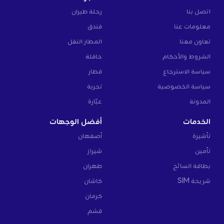
اتصل بنا
رحلة طيران
معلومات عنا
فندق
تعاون معنا
المطار النقل
الشروط والأحكام
حافلة
سياسة الاسترجاع
قطار
سياسة الخصوصية
تجربة
المدونة
عبّارة
الخدمات
أفضل الوجهات
تأشيرة
أصفهان
تأمين
شيراز
بطاقة السائح
طهران
شريحة SIM
كاشان
كرمان
قشم