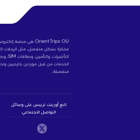
OrientTrips OÜ هي منص
مختارة بشكل منفصل، مثل الرحلات الج
التأشير
الخدمات من قبل موردين خارجيين وتخ
منفصلة.
تابع أورينت تريبس على وسائل
التواصل الاجتماعي