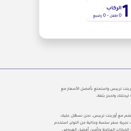
1
الركاب
0 طفل - 0 رضيع
ينت تريبس واستمتع بأفضل الأسعار مع
 لرحلتك واحجز بثقة.
قشم مع أورينت تريبس. نحن نسهّل عليك
ك تجربة سفر سلسة وخالية من التوتر. استخدم
خيارات المتاحة وتأمين أفضل العروض