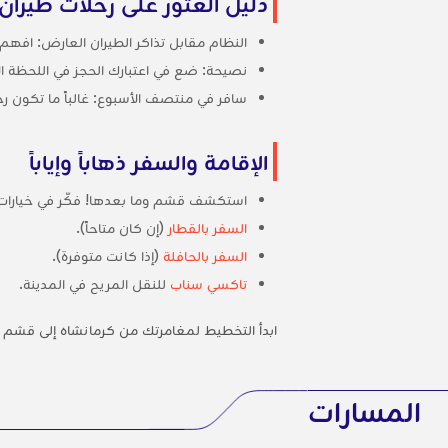
دليل العثور على رحلات طيرا
النظام مقابل تذاكر الطيران العارض: افه
نصيحة: ضع في اعتبارك الحجز في اللحظة ا
سافر في منتصف الأسبوع: غالباً ما تكون رحلا
الإقامة والسفر ذهاباً وإياباً
استكشف قشم وما بعدها! فكّر في خيارات 
السفر بالقطار
(إن كان متاحاً).
السفر بالحافلة
(إذا كانت متوفرة).
تاكسي سناب
للنقل المريح في المدينة.
ابدأ التخطيط لمغامرتك من كرمانشاه إلى قشم م
المسارات