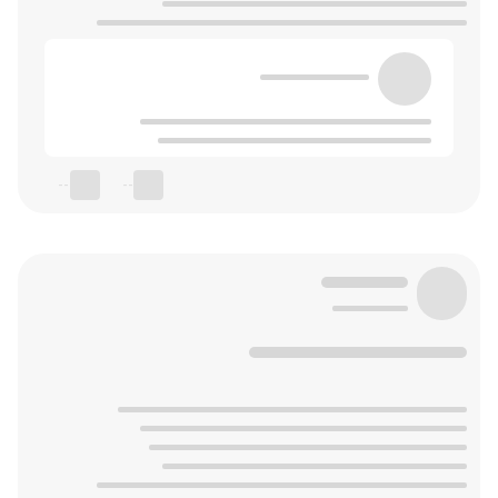
--
--