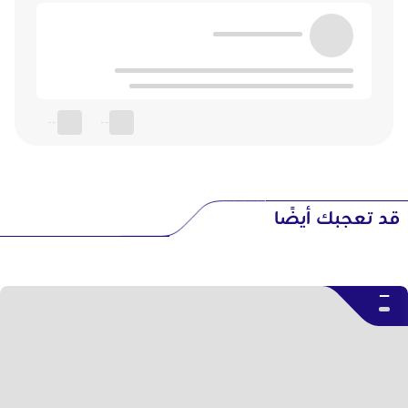
--
--
قد تعجبك أيضًا
--