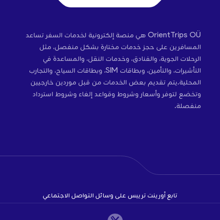
OrientTrips OÜ هي منصة إلكترونية لخدمات السفر تساعد
المسافرين على حجز خدمات مختارة بشكل منفصل، مثل
الرحلات الجوية، والفنادق، وخدمات النقل، والمساعدة في
التأشيرات، والتأمين، وبطاقات SIM، وبطاقات السياح، والتجارب
المحلية.يتم تقديم بعض الخدمات من قبل موردين خارجيين
وتخضع لتوفر وأسعار وشروط وقواعد إلغاء وشروط استرداد
منفصلة.
تابع أورينت تريبس على وسائل التواصل الاجتماعي