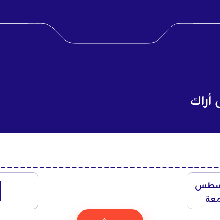
 أراك
1
سطس
معة
بحث