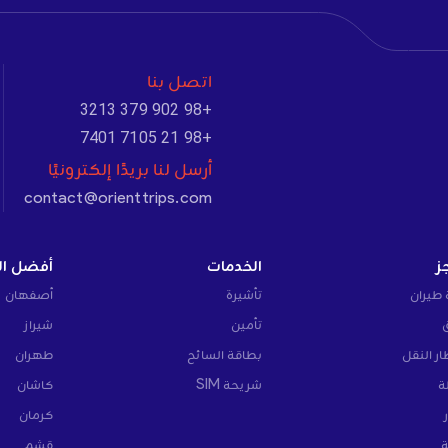
اتصل بنا
+98 902 379 3213
+98 21 7105 7401
أرسل لنا بريدًا إلكترونيًا
contact@orienttrips.com
ز
الخدمات
أفضل ال
 طيران
تأشيرة
أصفهان
تأمين
شيراز
ار النقل
بطاقة السائح
طهران
ة
شريحة SIM
كاشان
كرمان
ة
قشم