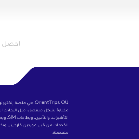
احصل عل
OrientTrips OÜ هي منص
مختارة بشكل منفصل، مثل الرحلات الج
التأشير
الخدمات من قبل موردين خارجيين وتخ
منفصلة.