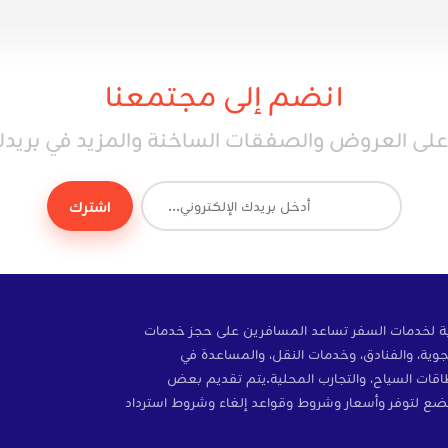
انضم إلى مجتمعنا
ى العروض والصفقات الساخنة والمزيد في بريدك 
اشترك
ة إلكترونية لخدمات السفر تساعد المسافرين على حجز خدمات
وية، والفنادق، وخدمات النقل، والمساعدة في
ات، والتأمين، وبطاقات SIM، وبطاقات السياح، والتجارب المحلية.يتم تقديم بعض
ضع لتوفر وأسعار وشروط وقواعد إلغاء وشروط استرداد