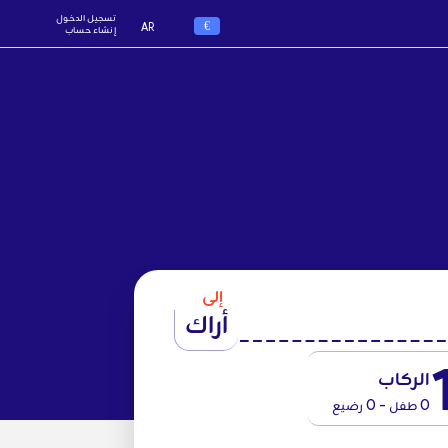
تسجيل الدخول
€
AR
إنشاء حساب
إلى
أراك
الركاب
0 طفل - 0 رضيع