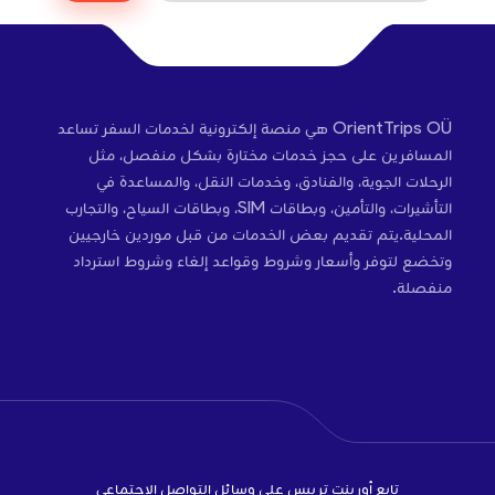
OrientTrips OÜ هي منصة إلكترونية لخدمات السفر تساعد
المسافرين على حجز خدمات مختارة بشكل منفصل، مثل
الرحلات الجوية، والفنادق، وخدمات النقل، والمساعدة في
التأشيرات، والتأمين، وبطاقات SIM، وبطاقات السياح، والتجارب
المحلية.يتم تقديم بعض الخدمات من قبل موردين خارجيين
وتخضع لتوفر وأسعار وشروط وقواعد إلغاء وشروط استرداد
منفصلة.
تابع أورينت تريبس على وسائل التواصل الاجتماعي