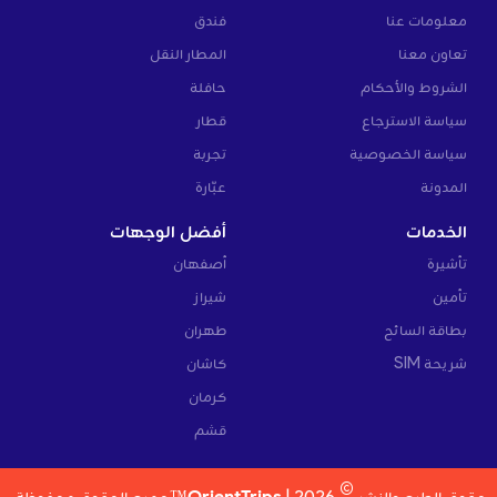
معلومات عنا
فندق
تعاون معنا
المطار النقل
الشروط والأحكام
حافلة
سياسة الاسترجاع
قطار
سياسة الخصوصية
تجربة
المدونة
عبّارة
الخدمات
أفضل الوجهات
تأشيرة
أصفهان
تأمين
شيراز
بطاقة السائح
طهران
شريحة SIM
كاشان
كرمان
قشم
©
حقوق الطبع والنشر
2026 |
OrientTrips™
جميع الحقوق محفوظة.