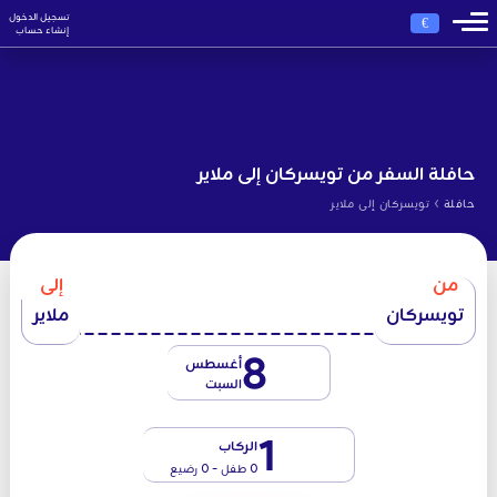
تسجيل الدخول
€
إنشاء حساب
حافلة السفر من تويسركان إلى ملاير
›
حافلة
تویسرکان إلى ملاير
من
إلى
تويسركان
ملاير
8
أغسطس
السبت
1
الركاب
0 طفل - 0 رضيع