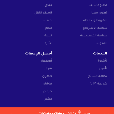
معلومات عنا
فندق
تعاون معنا
المطار النقل
الشروط والأحكام
حافلة
سياسة الاسترجاع
قطار
سياسة الخصوصية
تجربة
المدونة
عبّارة
الخدمات
أفضل الوجهات
تأشيرة
أصفهان
تأمين
شيراز
بطاقة السائح
طهران
شريحة SIM
كاشان
كرمان
قشم
©
حقوق الطبع والنشر
2026 |
OrientTrips™
جميع الحقوق محفوظة.