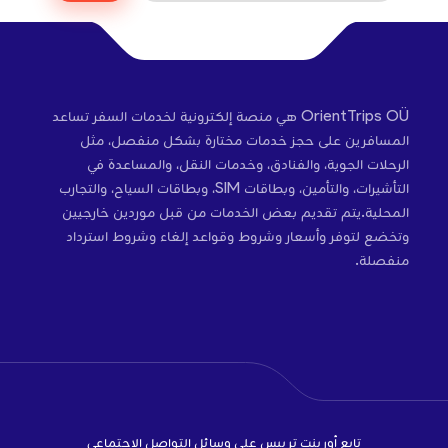
OrientTrips OÜ هي منصة إلكترونية لخدمات السفر تساعد
المسافرين على حجز خدمات مختارة بشكل منفصل، مثل
الرحلات الجوية، والفنادق، وخدمات النقل، والمساعدة في
التأشيرات، والتأمين، وبطاقات SIM، وبطاقات السياح، والتجارب
المحلية.يتم تقديم بعض الخدمات من قبل موردين خارجيين
وتخضع لتوفر وأسعار وشروط وقواعد إلغاء وشروط استرداد
منفصلة.
تابع أورينت تريبس على وسائل التواصل الاجتماعي