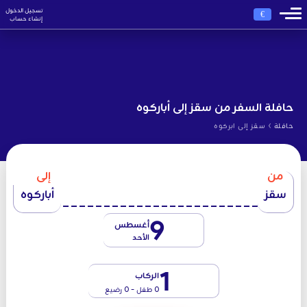
تسجيل الدخول
€
إنشاء حساب
حافلة السفر من سقز إلى أباركوه
›
حافلة
سقز إلى ابركوه
من
إلى
سقز
أباركوه
9
أغسطس
الأحد
1
الركاب
0 طفل - 0 رضيع