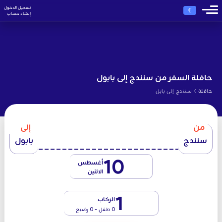
تسجيل الدخول
€
إنشاء حساب
حافلة السفر من سنندج إلى بابول
›
حافلة
سنندج إلى بابل
من
إلى
سنندج
بابول
10
أغسطس
الاثنين
1
الركاب
0 طفل - 0 رضيع