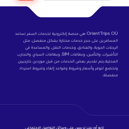
OrientTrips OÜ هي منصة إلكترونية لخدمات السفر تساعد
المسافرين على حجز خدمات مختارة بشكل منفصل، مثل
الرحلات الجوية، والفنادق، وخدمات النقل، والمساعدة في
التأشيرات، والتأمين، وبطاقات SIM، وبطاقات السياح، والتجارب
المحلية.يتم تقديم بعض الخدمات من قبل موردين خارجيين
وتخضع لتوفر وأسعار وشروط وقواعد إلغاء وشروط استرداد
منفصلة.
تابع أورينت تريبس على وسائل التواصل الاجتماعي