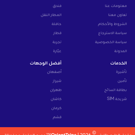
معلومات عنا
فندق
تعاون معنا
المطار النقل
الشروط والأحكام
حافلة
سياسة الاسترجاع
قطار
سياسة الخصوصية
تجربة
المدونة
عبّارة
الخدمات
أفضل الوجهات
تأشيرة
أصفهان
تأمين
شيراز
بطاقة السائح
طهران
شريحة SIM
كاشان
كرمان
قشم
©
حقوق الطبع والنشر
2026 |
OrientTrips™
جميع الحقوق محفوظة.