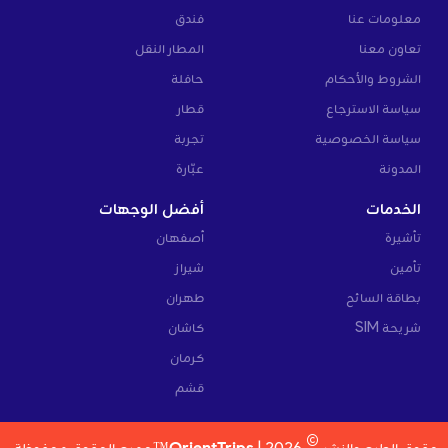
معلومات عنا
فندق
تعاون معنا
المطار النقل
الشروط والأحكام
حافلة
سياسة الاسترجاع
قطار
سياسة الخصوصية
تجربة
المدونة
عبّارة
الخدمات
أفضل الوجهات
تأشيرة
أصفهان
تأمين
شيراز
بطاقة السائح
طهران
شريحة SIM
كاشان
كرمان
قشم
©
حقوق الطبع والنشر
2026 |
OrientTrips™
جميع الحقوق محفوظة.