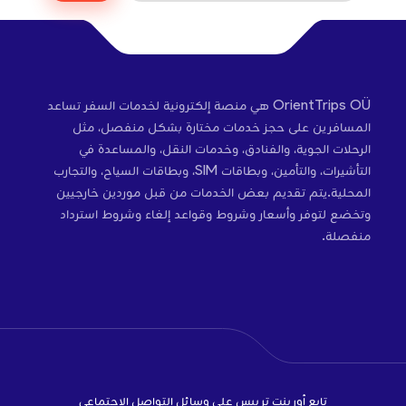
OrientTrips OÜ هي منصة إلكترونية لخدمات السفر تساعد
المسافرين على حجز خدمات مختارة بشكل منفصل، مثل
الرحلات الجوية، والفنادق، وخدمات النقل، والمساعدة في
التأشيرات، والتأمين، وبطاقات SIM، وبطاقات السياح، والتجارب
المحلية.يتم تقديم بعض الخدمات من قبل موردين خارجيين
وتخضع لتوفر وأسعار وشروط وقواعد إلغاء وشروط استرداد
منفصلة.
تابع أورينت تريبس على وسائل التواصل الاجتماعي