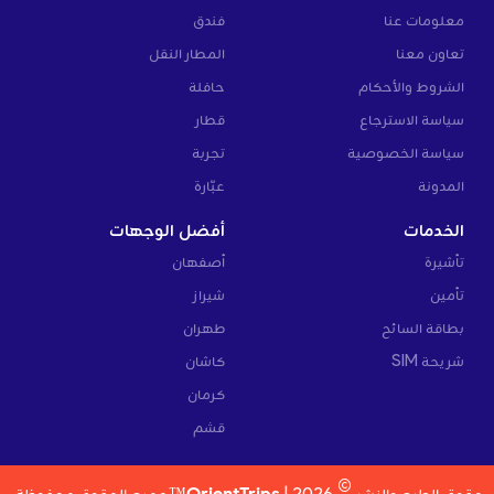
معلومات عنا
فندق
تعاون معنا
المطار النقل
الشروط والأحكام
حافلة
سياسة الاسترجاع
قطار
سياسة الخصوصية
تجربة
المدونة
عبّارة
الخدمات
أفضل الوجهات
تأشيرة
أصفهان
تأمين
شيراز
بطاقة السائح
طهران
شريحة SIM
كاشان
كرمان
قشم
©
حقوق الطبع والنشر
2026 |
OrientTrips™
جميع الحقوق محفوظة.