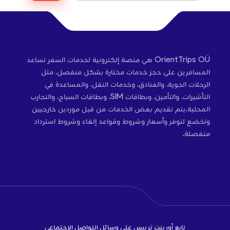
OrientTrips OÜ هي منصة إلكترونية لخدمات السفر تساعد
المسافرين على حجز خدمات مختارة بشكل منفصل، مثل
الرحلات الجوية، والفنادق، وخدمات النقل، والمساعدة في
التأشيرات، والتأمين، وبطاقات SIM، وبطاقات السياح، والتجارب
المحلية.يتم تقديم بعض الخدمات من قبل موردين خارجيين
وتخضع لتوفر وأسعار وشروط وقواعد إلغاء وشروط استرداد
منفصلة.
تابع أورينت تريبس على وسائل التواصل الاجتماعي