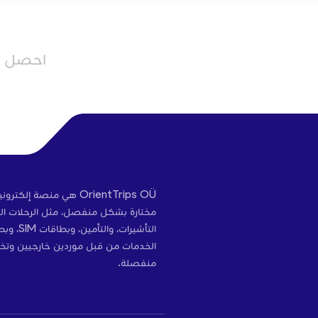
احصل عل
OrientTrips OÜ هي منص
مختارة بشكل منفصل، مثل الرحلات الج
التأشير
الخدمات من قبل موردين خارجيين وتخ
منفصلة.