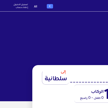
تسجيل الدخول
€
AR
إنشاء حساب
إلى
سلطانية
الركاب
0 طفل - 0 رضيع