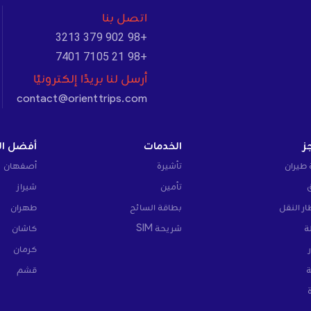
اتصل بنا
+98 902 379 3213
+98 21 7105 7401
أرسل لنا بريدًا إلكترونيًا
contact@orienttrips.com
ز
الخدمات
أفضل ال
 طيران
تأشيرة
أصفهان
تأمين
شيراز
ار النقل
بطاقة السائح
طهران
ة
شريحة SIM
كاشان
كرمان
ة
قشم
ة