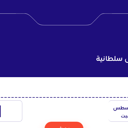
 سلطانية
1
سطس
بت
بحث