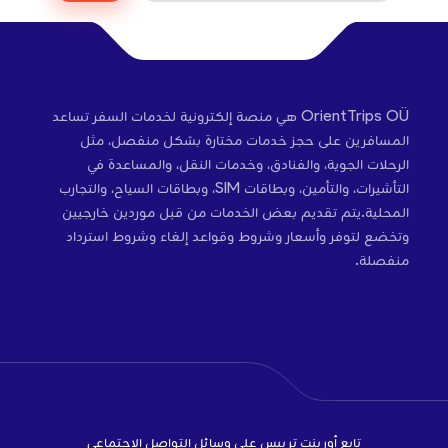
OrientTrips OÜ هي منصة إلكترونية لخدمات السفر تساعد
المسافرين على حجز خدمات مختارة بشكل منفصل، مثل
الرحلات الجوية، والفنادق، وخدمات النقل، والمساعدة في
التأشيرات، والتأمين، وبطاقات SIM، وبطاقات السياح، والتجارب
المحلية.يتم تقديم بعض الخدمات من قبل موردين خارجيين
وتخضع لتوفر وأسعار وشروط وقواعد إلغاء وشروط استرداد
منفصلة.
تابع أورينت تريبس على وسائل التواصل الاجتماعي