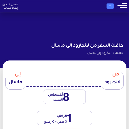
تسجيل الدخول
€
إنشاء حساب
حافلة السفر من لانجارود إلى ماسال
›
حافلة
لنگرود إلى ماسال
من
إلى
لانجارود
ماسال
8
أغسطس
السبت
1
الركاب
0 طفل - 0 رضيع