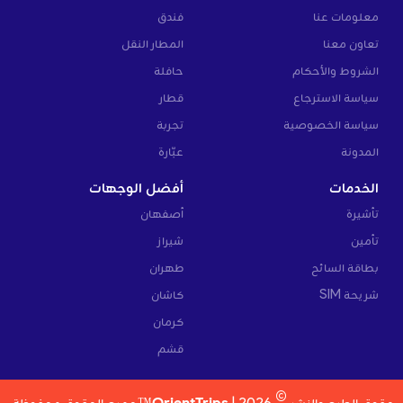
معلومات عنا
فندق
تعاون معنا
المطار النقل
الشروط والأحكام
حافلة
سياسة الاسترجاع
قطار
سياسة الخصوصية
تجربة
المدونة
عبّارة
الخدمات
أفضل الوجهات
تأشيرة
أصفهان
تأمين
شيراز
بطاقة السائح
طهران
شريحة SIM
كاشان
كرمان
قشم
©
حقوق الطبع والنشر
2026 |
OrientTrips™
جميع الحقوق محفوظة.