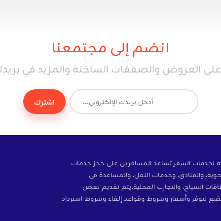
انضم إلى مجتمعنا
ى العروض والصفقات الساخنة والمزيد في بريدك 
اشترك
ة إلكترونية لخدمات السفر تساعد المسافرين على حجز خدمات
وية، والفنادق، وخدمات النقل، والمساعدة في
ات، والتأمين، وبطاقات SIM، وبطاقات السياح، والتجارب المحلية.يتم تقديم بعض
ضع لتوفر وأسعار وشروط وقواعد إلغاء وشروط استرداد