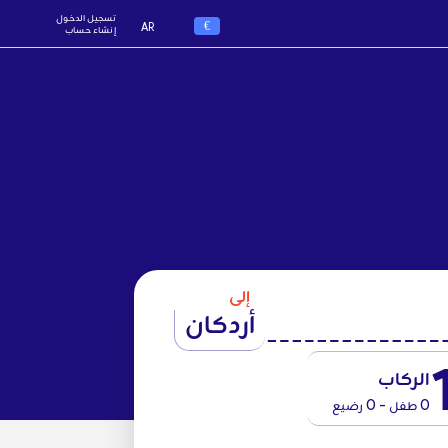
تسجيل الدخول
€
AR
إنشاء حساب
إلى
أردكان
الركاب
0 طفل - 0 رضيع