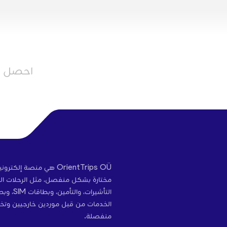
احصل عل
OrientTrips OÜ هي منص
مختارة بشكل منفصل، مثل الرحلات الج
التأشير
الخدمات من قبل موردين خارجيين وتخ
منفصلة.