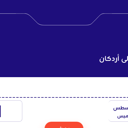
ى أردكان
1
سطس
ميس
بحث