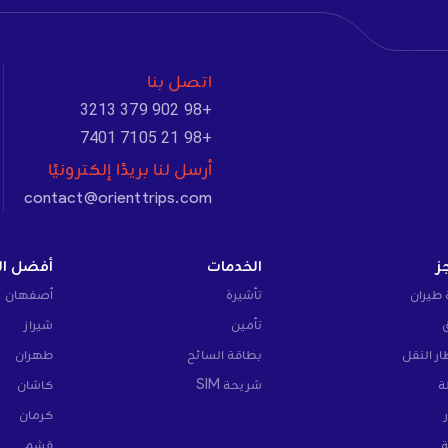
اتصل بنا
+98 902 379 3213
+98 21 7105 7401
أرسل لنا بريدًا إلكترونيًا
contact@orienttrips.com
ز
الخدمات
أفضل ال
 طيران
تأشيرة
أصفهان
تأمين
شيراز
ار النقل
بطاقة السائح
طهران
ة
شريحة SIM
كاشان
كرمان
ة
قشم