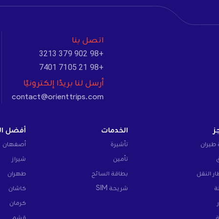
اتصل بنا
+98 902 379 3213
+98 21 7105 7401
أرسل لنا بريدًا إلكترونيًا
contact@orienttrips.com
ز
الخدمات
أفضل ال
 طيران
تأشيرة
أصفهان
تأمين
شيراز
ار النقل
بطاقة السائح
طهران
ة
شريحة SIM
كاشان
كرمان
ة
قشم