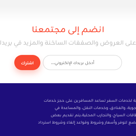
انضم إلى مجتمعنا
ى العروض والصفقات الساخنة والمزيد في بريدك 
اشترك
ة إلكترونية لخدمات السفر تساعد المسافرين على حجز خدمات
وية، والفنادق، وخدمات النقل، والمساعدة في
ات، والتأمين، وبطاقات SIM، وبطاقات السياح، والتجارب المحلية.يتم تقديم بعض
ضع لتوفر وأسعار وشروط وقواعد إلغاء وشروط استرداد