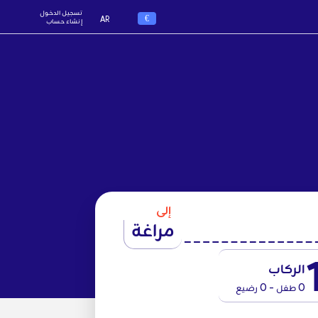
تسجيل الدخول
€
AR
إنشاء حساب
إلى
مراغة
الركاب
0 طفل - 0 رضيع