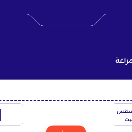
راغة
1
سطس
بت
بحث