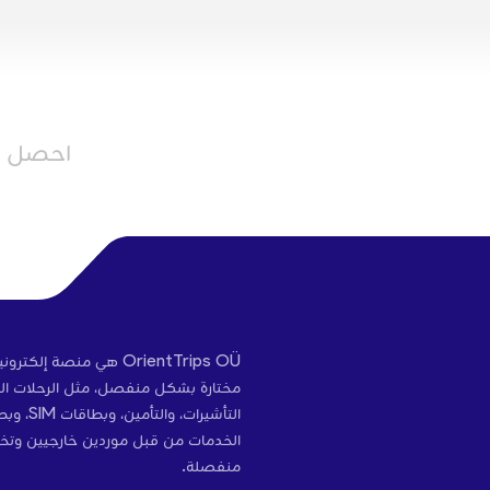
احصل عل
OrientTrips OÜ هي منص
مختارة بشكل منفصل، مثل الرحلات الج
التأشير
الخدمات من قبل موردين خارجيين وتخ
منفصلة.