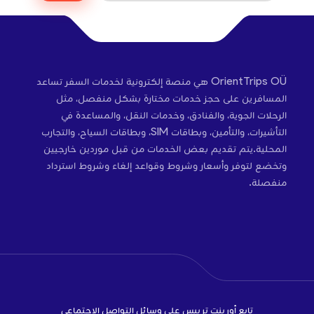
OrientTrips OÜ هي منصة إلكترونية لخدمات السفر تساعد
المسافرين على حجز خدمات مختارة بشكل منفصل، مثل
الرحلات الجوية، والفنادق، وخدمات النقل، والمساعدة في
التأشيرات، والتأمين، وبطاقات SIM، وبطاقات السياح، والتجارب
المحلية.يتم تقديم بعض الخدمات من قبل موردين خارجيين
وتخضع لتوفر وأسعار وشروط وقواعد إلغاء وشروط استرداد
منفصلة.
تابع أورينت تريبس على وسائل التواصل الاجتماعي