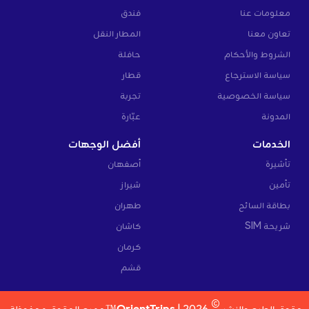
معلومات عنا
فندق
تعاون معنا
المطار النقل
الشروط والأحكام
حافلة
سياسة الاسترجاع
قطار
سياسة الخصوصية
تجربة
المدونة
عبّارة
الخدمات
أفضل الوجهات
تأشيرة
أصفهان
تأمين
شيراز
بطاقة السائح
طهران
شريحة SIM
كاشان
كرمان
قشم
©
حقوق الطبع والنشر
2026 |
OrientTrips™
جميع الحقوق محفوظة.