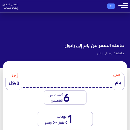
تسجيل الدخول
€
إنشاء حساب
حافلة السفر من بام إلى زابول
›
حافلة
بم إلى زابل
من
إلى
بام
زابول
6
أغسطس
الخميس
1
الركاب
0 طفل - 0 رضيع