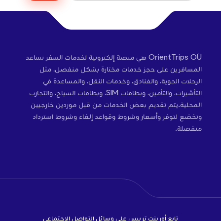
OrientTrips OÜ هي منصة إلكترونية لخدمات السفر تساعد
المسافرين على حجز خدمات مختارة بشكل منفصل، مثل
الرحلات الجوية، والفنادق، وخدمات النقل، والمساعدة في
التأشيرات، والتأمين، وبطاقات SIM، وبطاقات السياح، والتجارب
المحلية.يتم تقديم بعض الخدمات من قبل موردين خارجيين
وتخضع لتوفر وأسعار وشروط وقواعد إلغاء وشروط استرداد
منفصلة.
تابع أورينت تريبس على وسائل التواصل الاجتماعي