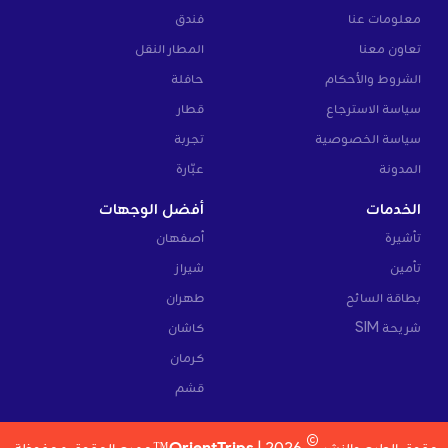
معلومات عنا
فندق
تعاون معنا
المطار النقل
الشروط والأحكام
حافلة
سياسة الاسترجاع
قطار
سياسة الخصوصية
تجربة
المدونة
عبّارة
الخدمات
أفضل الوجهات
تأشيرة
أصفهان
تأمين
شيراز
بطاقة السائح
طهران
شريحة SIM
كاشان
كرمان
قشم
©
حقوق الطبع والنشر
2026 |
OrientTrips™
جميع الحقوق محفوظة.