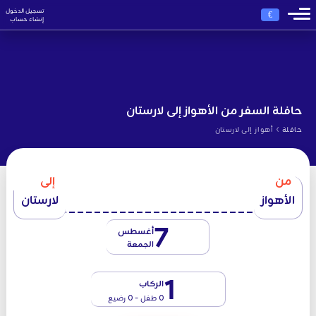
تسجيل الدخول
€
إنشاء حساب
حافلة السفر من الأهواز إلى لارستان
›
حافلة
أهواز إلى لارستان
من
إلى
الأهواز
لارستان
7
أغسطس
الجمعة
1
الركاب
0 طفل - 0 رضيع