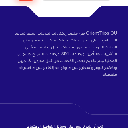
OrientTrips OÜ هي منصة إلكترونية لخدمات السفر تساعد
المسافرين على حجز خدمات مختارة بشكل منفصل، مثل
الرحلات الجوية، والفنادق، وخدمات النقل، والمساعدة في
التأشيرات، والتأمين، وبطاقات SIM، وبطاقات السياح، والتجارب
المحلية.يتم تقديم بعض الخدمات من قبل موردين خارجيين
وتخضع لتوفر وأسعار وشروط وقواعد إلغاء وشروط استرداد
منفصلة.
تابع أورينت تريبس على وسائل التواصل الاجتماعي