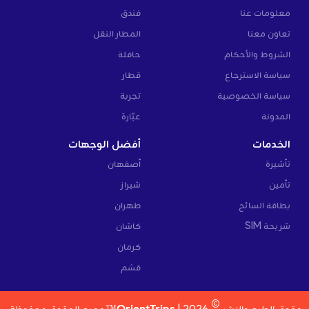
معلومات عنا
فندق
تعاون معنا
المطار النقل
الشروط والأحكام
حافلة
سياسة الاسترجاع
قطار
سياسة الخصوصية
تجربة
المدونة
عبّارة
الخدمات
أفضل الوجهات
تأشيرة
أصفهان
تأمين
شيراز
بطاقة السائح
طهران
شريحة SIM
كاشان
كرمان
قشم
©
حقوق الطبع والنشر
2026 |
OrientTrips™
جميع الحقوق محفوظة.