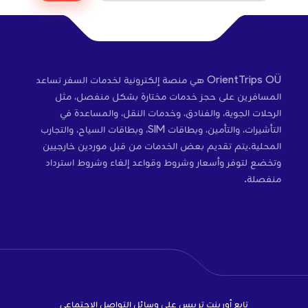
OrientTrips OÜ هي منصة إلكترونية لخدمات السفر تساعد
المسافرين على حجز خدمات مختارة بشكل منفصل، مثل
الرحلات الجوية، والفنادق، وخدمات النقل، والمساعدة في
التأشيرات، والتأمين، وبطاقات SIM، وبطاقات السياح، والتجارب
المحلية.يتم تقديم بعض الخدمات من قبل موردين خارجيين
وتخضع لتوفر وأسعار وشروط وقواعد إلغاء وشروط استرداد
منفصلة.
تابع أورينت تريبس على وسائل التواصل الاجتماعي