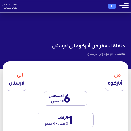
تسجيل الدخول
€
إنشاء حساب
حافلة السفر من أباركوه إلى لارستان
›
حافلة
ابركوه إلى لارستان
من
إلى
أباركوه
لارستان
6
أغسطس
الخميس
1
الركاب
0 طفل - 0 رضيع