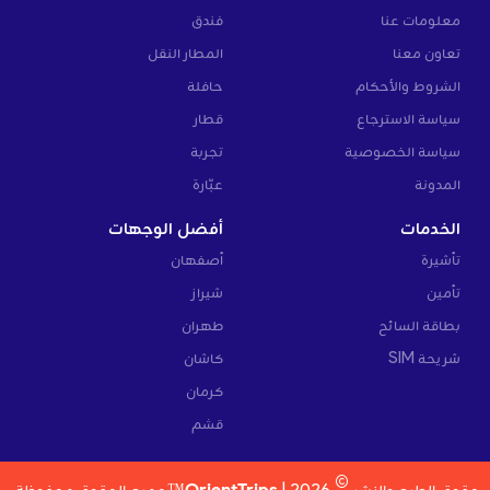
معلومات عنا
فندق
تعاون معنا
المطار النقل
الشروط والأحكام
حافلة
سياسة الاسترجاع
قطار
سياسة الخصوصية
تجربة
المدونة
عبّارة
الخدمات
أفضل الوجهات
تأشيرة
أصفهان
تأمين
شيراز
بطاقة السائح
طهران
شريحة SIM
كاشان
كرمان
قشم
©
حقوق الطبع والنشر
2026 |
OrientTrips™
جميع الحقوق محفوظة.