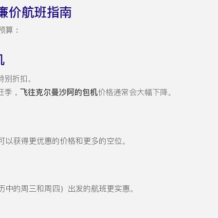
廉价航班指南
预算：
机
特别折扣。
旺季，
飞往克尔曼沙阿的包机
价格通常会大幅下降。
可以获得更优惠的价格和更多的空位。
历中的周三和周四）出发的航班更实惠。