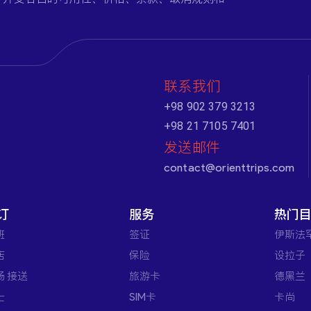
联系我们
+98 902 379 3213
+98 21 7105 7401
发送邮件
contact@orienttrips.com
订
服务
热门
班
签证
伊斯法
店
保险
设拉子
场 接送
旅游卡
德黑兰
士
SIM卡
卡尚