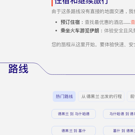
住宿和继续旅行
由于这条路线没有直接的地面交通，我
预订住宿：
查找最优惠的酒店......
乘坐火车游览伊朗：
体验安全且风景优
您的旅程从这里开始。要体验快速、安
路线
热门路线
从 德黑兰 出发的行程
前
德黑兰 到 马什哈德
马什哈德 到 德
德黑兰 到 基什
基什 到 德黑