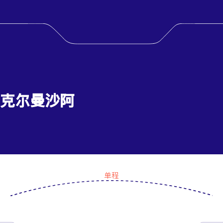
到 克尔曼沙阿
单程