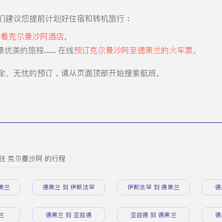
们建议您提前计划好住宿和转机旅行：
查看克尔曼沙阿酒店
。
美的旅程...... 在线
预订克尔曼沙阿至德黑兰的火车票
。
全、无忧的预订，请从页面顶部开始搜索航班。
往 克尔曼沙阿 的行程
黑兰
德黑兰 到 伊斯法罕
伊斯法罕 到 德黑兰
德
兰
德黑兰 到 亚兹德
亚兹德 到 德黑兰
德