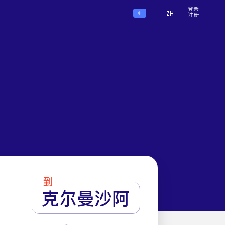
登录
€
ZH
注册
到
克尔曼沙阿