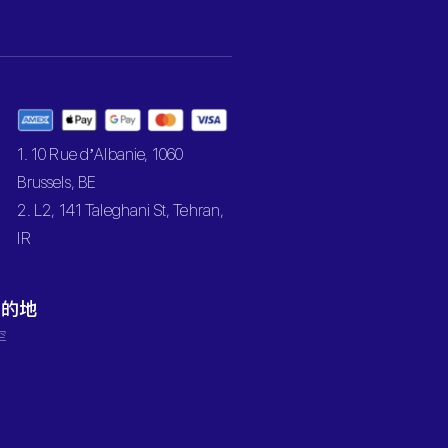
1. 10 Rue d’Albanie, 1060
Brussels, BE
2. L2, 141 Taleghani St, Tehran,
IR
目的地
罕