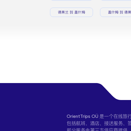
德黑兰 到 盖什姆
盖什姆 到 德
OrientTrips OÜ 是
包括航班、酒店、接送服务、签
部分服务由第三方供应商提供