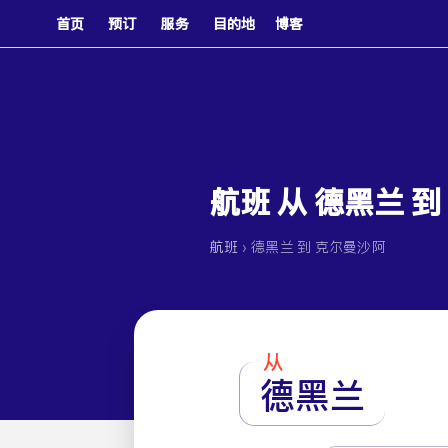
首页
预订
服务
目的地
博客
航班 从 德黑兰 
›
航班
德黑兰 到 克尔曼沙阿
从
德黑兰