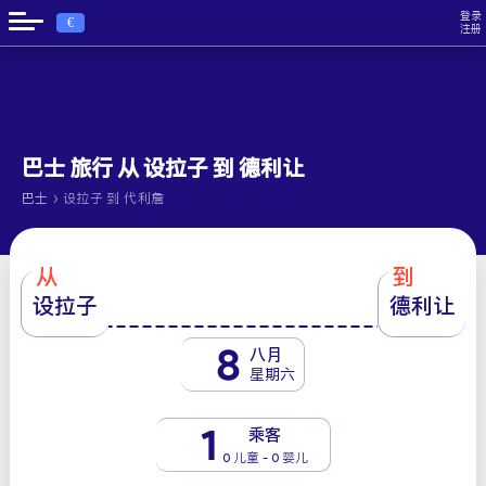
登录
€
注册
巴士 旅行 从 设拉子 到 德利让
›
巴士
设拉子 到 代利詹
从
到
设拉子
德利让
8
八月
星期六
1
乘客
0 儿童 - 0 婴儿