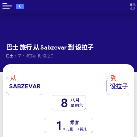
登录
€
注册
巴士 旅行 从 Sabzevar 到 设拉子
›
巴士
萨卜泽瓦尔 到 设拉子
从
到
SABZEVAR
设拉子
8
八月
星期六
1
乘客
0 儿童 - 0 婴儿