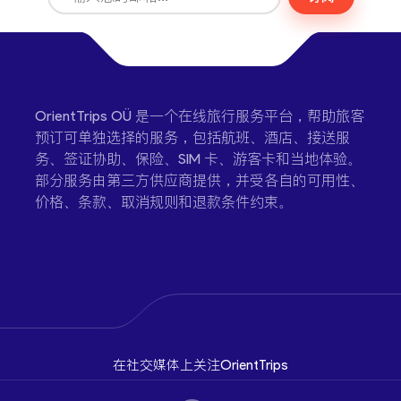
OrientTrips OÜ 是一个在线旅行服务平台，帮助旅客
预订可单独选择的服务，包括航班、酒店、接送服
务、签证协助、保险、SIM 卡、游客卡和当地体验。
部分服务由第三方供应商提供，并受各自的可用性、
价格、条款、取消规则和退款条件约束。
在社交媒体上关注OrientTrips