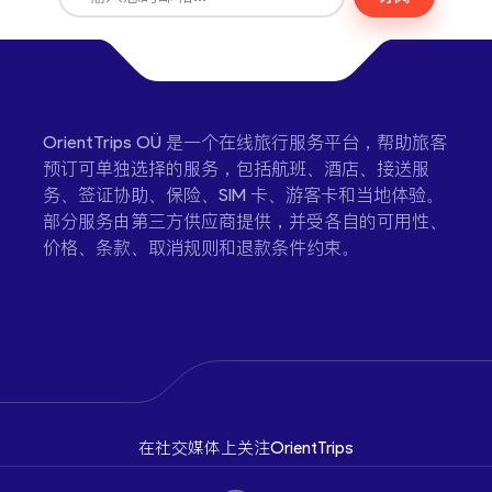
OrientTrips OÜ 是一个在线旅行服务平台，帮助旅客
预订可单独选择的服务，包括航班、酒店、接送服
务、签证协助、保险、SIM 卡、游客卡和当地体验。
部分服务由第三方供应商提供，并受各自的可用性、
价格、条款、取消规则和退款条件约束。
在社交媒体上关注OrientTrips