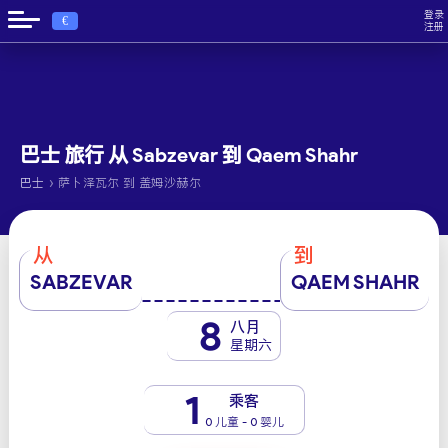
登录
€
注册
巴士 旅行 从 Sabzevar 到 Qaem Shahr
›
巴士
萨卜泽瓦尔 到 盖姆沙赫尔
从
到
SABZEVAR
QAEM SHAHR
8
八月
星期六
1
乘客
0 儿童 - 0 婴儿