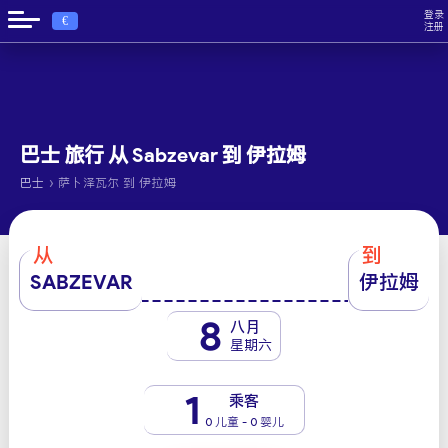
登录
€
注册
巴士 旅行 从 Sabzevar 到 伊拉姆
›
巴士
萨卜泽瓦尔 到 伊拉姆
从
到
SABZEVAR
伊拉姆
8
八月
星期六
1
乘客
0 儿童 - 0 婴儿