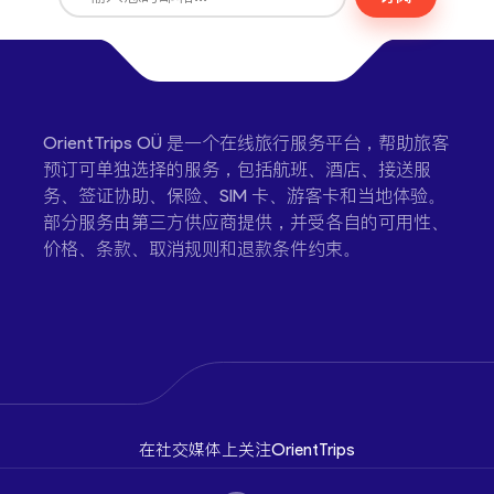
OrientTrips OÜ 是一个在线旅行服务平台，帮助旅客
预订可单独选择的服务，包括航班、酒店、接送服
务、签证协助、保险、SIM 卡、游客卡和当地体验。
部分服务由第三方供应商提供，并受各自的可用性、
价格、条款、取消规则和退款条件约束。
在社交媒体上关注OrientTrips