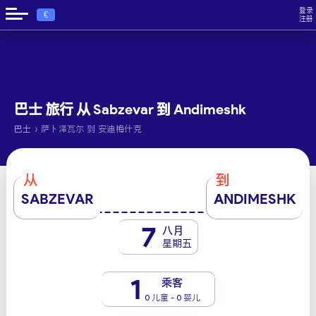
登录
€
注册
巴士 旅行 从 Sabzevar 到 Andimeshk
›
巴士
萨卜泽瓦尔 到 安迪梅什克
从
到
SABZEVAR
ANDIMESHK
7
八月
星期五
1
乘客
0 儿童 - 0 婴儿