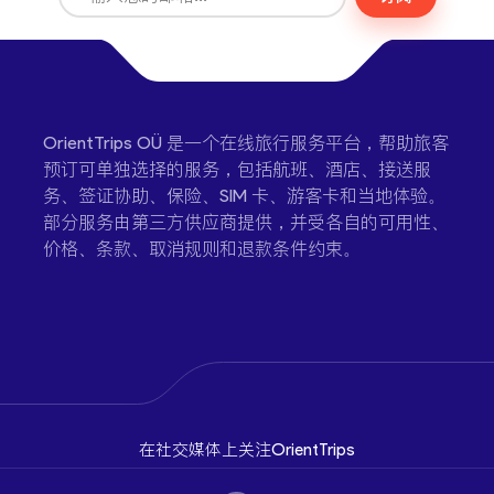
OrientTrips OÜ 是一个在线旅行服务平台，帮助旅客
预订可单独选择的服务，包括航班、酒店、接送服
务、签证协助、保险、SIM 卡、游客卡和当地体验。
部分服务由第三方供应商提供，并受各自的可用性、
价格、条款、取消规则和退款条件约束。
在社交媒体上关注OrientTrips