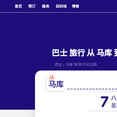
首页
预订
服务
目的地
博客
巴士 旅行 从 马库
›
巴士
马库 到 阿尔达比勒
从
马库
7
八
星