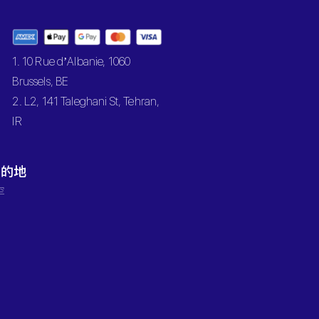
1. 10 Rue d’Albanie, 1060
Brussels, BE
2. L2, 141 Taleghani St, Tehran,
IR
目的地
罕