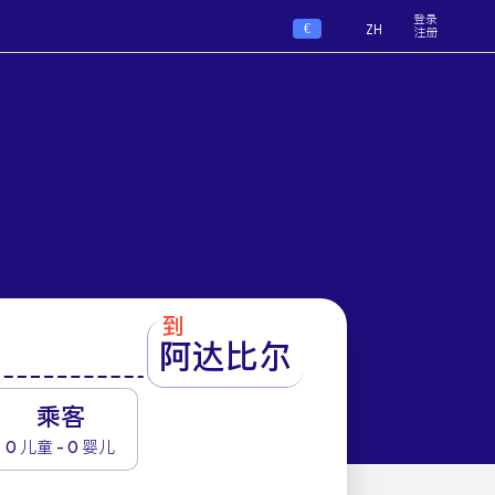
登录
€
ZH
注册
到
阿达比尔
1
乘客
0 儿童 - 0 婴儿