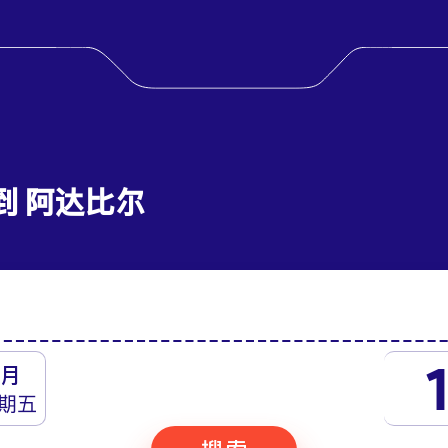
 到 阿达比尔
月
期五