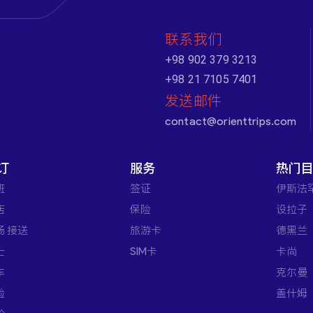
联系我们
+98 902 379 3213
+98 21 7105 7401
发送邮件
contact@orienttrips.com
订
服务
热门
班
签证
伊斯法
店
保险
设拉子
场 接送
旅游卡
德黑兰
士
SIM卡
卡尚
车
克尔曼
验
盖什姆